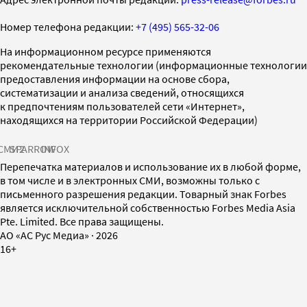
Номер телефона редакции:
+7 (495) 565-32-06
На информационном ресурсе применяются
рекомендательные технологии (информационные технологии
предоставления информации на основе сбора,
систематизации и анализа сведений, относящихся
к предпочтениям пользователей сети «Интернет»,
находящихся на территории Российской Федерации)
СМИ2
SPARROW
INFOX
Перепечатка материалов и использование их в любой форме,
в том числе и в электронных СМИ, возможны только с
письменного разрешения редакции. Товарный знак Forbes
является исключительной собственностью Forbes Media Asia
Pte. Limited. Все права защищены.
AO «АС Рус Медиа»
·
2026
16+