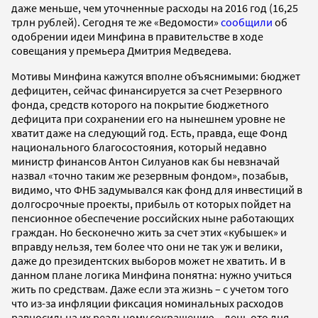
даже меньше, чем уточненные расходы на 2016 год (16,25
трлн рублей). Сегодня те же «Ведомости»
сообщили
об
одобрении идеи Минфина в правительстве в ходе
совещания у премьера Дмитрия Медведева.
Мотивы Минфина кажутся вполне объяснимыми: бюджет
дефицитен, сейчас финансируется за счет Резервного
фонда, средств которого на покрытие бюджетного
дефицита при сохранении его на нынешнем уровне не
хватит даже на следующий год. Есть, правда, еще Фонд
национального благосостояния, который недавно
министр финансов Антон Силуанов как бы невзначай
назвал «точно таким же резервным фондом», позабыв,
видимо, что ФНБ задумывался как фонд для инвестиций в
долгосрочные проекты, прибыль от которых пойдет на
пенсионное обеспечение российских ныне работающих
граждан. Но бесконечно жить за счет этих «кубышек» и
вправду нельзя, тем более что они не так уж и велики,
даже до президентских выборов может не хватить. И в
данном плане логика Минфина понятна: нужно учиться
жить по средствам. Даже если эта жизнь – с учетом того
что из-за инфляции фиксация номинальных расходов
равносильна их реальному сокращению – день ото дня