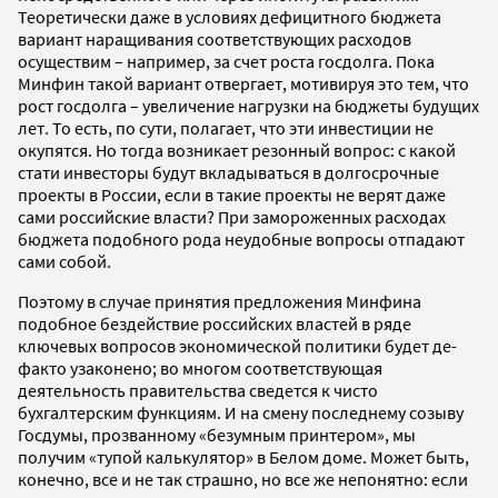
Теоретически даже в условиях дефицитного бюджета
вариант наращивания соответствующих расходов
осуществим – например, за счет роста госдолга. Пока
Минфин такой вариант отвергает, мотивируя это тем, что
рост госдолга – увеличение нагрузки на бюджеты будущих
лет. То есть, по сути, полагает, что эти инвестиции не
окупятся. Но тогда возникает резонный вопрос: с какой
стати инвесторы будут вкладываться в долгосрочные
проекты в России, если в такие проекты не верят даже
сами российские власти? При замороженных расходах
бюджета подобного рода неудобные вопросы отпадают
сами собой.
Поэтому в случае принятия предложения Минфина
подобное бездействие российских властей в ряде
ключевых вопросов экономической политики будет де-
факто узаконено; во многом соответствующая
деятельность правительства сведется к чисто
бухгалтерским функциям. И на смену последнему созыву
Госдумы, прозванному «безумным принтером», мы
получим «тупой калькулятор» в Белом доме. Может быть,
конечно, все и не так страшно, но все же непонятно: если