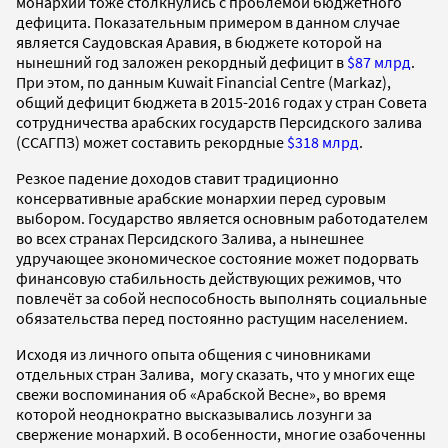
монархии тоже столкнулись с проблемой бюджетного
дефицита. Показательным примером в данном случае
является Саудовская Аравия, в бюджете которой на
нынешний год заложен рекордный дефицит в
$87 млрд
.
При этом, по данным Kuwait Financial Centre (Markaz),
общий дефицит бюджета в 2015-2016 годах у стран Совета
сотрудничества арабских государств Персидского залива
(ССАГПЗ) может составить рекордные
$318 млрд
.
Резкое падение доходов ставит традиционно
консервативные арабские монархии перед суровым
выбором. Государство является основным работодателем
во всех странах Персидского Залива, а нынешнее
удручающее экономическое состояние может подорвать
финансовую стабильность действующих режимов, что
повлечёт за собой неспособность выполнять социальные
обязательства перед постоянно растущим населением.
Исходя из личного опыта общения с чиновниками
отдельных стран Залива, могу сказать, что у многих еще
свежи воспоминания об «Арабской Весне», во время
которой неоднократно высказывались лозунги за
свержение монархий. В особенности, многие озабоченны