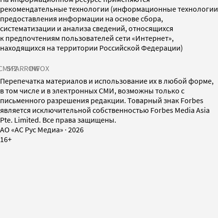
рекомендательные технологии (информационные технологии
предоставления информации на основе сбора,
систематизации и анализа сведений, относящихся
к предпочтениям пользователей сети «Интернет»,
находящихся на территории Российской Федерации)
СМИ2
SPARROW
INFOX
Перепечатка материалов и использование их в любой форме,
в том числе и в электронных СМИ, возможны только с
письменного разрешения редакции. Товарный знак Forbes
является исключительной собственностью Forbes Media Asia
Pte. Limited. Все права защищены.
AO «АС Рус Медиа»
·
2026
16+