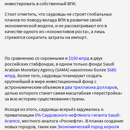
инвестировать в собственный ВПК.
Стоит отметить, что саудовцы не строят глобальных
планов по поводу вклада ВПК в развитие своей
экономической модели, и не рассматривают его в
качестве одного из «локомотивов роста», а лишь
стремятся сократить затраты на импорт.
По сравнению со скромными и
$150 млрд
в двух
российских стабфондах, в одном только фонде Saudi
Arabian Monetary Agency (SAMA) накоплено более
$685
млрд
. Более того, саудовцы планируют создать
крупнейший в мире инвестиционный фонд с
астрономическим объемом в
два триллиона долларов
,
целью которого станет самая масштабная «перестройка»
за всю историю существования страны.
Исходя из этого, саудовцы всерьёз задумались о
приватизации
5% Саудовского нефтяного гиганта Saudi-
Aramco
, местного аналога «Роснефти». В планах создание
новых городов, таких как
Экономический город короля