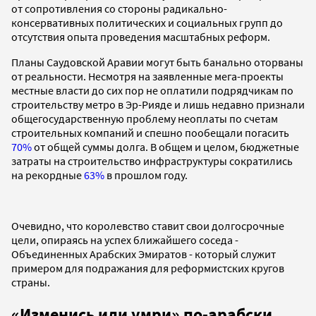
от сопротивления со стороны радикально-
консервативных политических и социальных групп до
отсутствия опыта проведения масштабных реформ.
Планы Саудовской Аравии могут быть банально оторваны
от реальности. Несмотря на заявленные мега-проекты
местные власти до сих пор не оплатили подрядчикам по
строительству метро в Эр-Рияде и лишь недавно признали
общегосударственную проблему неоплаты по счетам
строительных компаний и спешно пообещали погасить
70%
от общей суммы долга. В общем и целом, бюджетные
затраты на строительство инфраструктуры сократились
на рекордные
63%
в прошлом году.
Очевидно, что королевство ставит свои долгосрочные
цели, опираясь на успех ближайшего соседа -
Объединенных Арабских Эмиратов - который служит
примером для подражания для реформистских кругов
страны.
«Изменись или умри» по-арабски