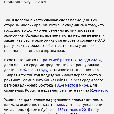
неуклонно улучшаются.
Так, я довольно часто слышал слова возмущения со
стороны многих арабов, которые сводились к тому, что
государство должно непременно доминировать в
экономике. Однако во времена, когда нефтяные деньги
заканчиваются и экономика стагнирует, а соседние ОАЭ
растут как на дрожжах и без нефти, глаза у многих
невольно начинают открываться.
В соответствии со
«Стратегией развития ОАЭ до 2021»
,
доля малых и средних предприятий в стране должна
достичь
70% к 2021 году
, в отличии от нынешних 60%.
Эмираты третий год подряд занимают первое место в
рейтинге Всемирного банка Doing Business среди всего
региона Ближнего Востока и
31-е место в мире
. Для
сравнения, Россия в недавнем рейтинге заняла
51-е место
.
Усилия, направленные на улучшение инвестиционного
климата особенно показательны, учитывая увеличение
числа новых фирм в Дубае на
18% только в 2015 году
.