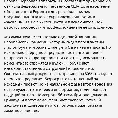
Европе. Персонал аппарата КЕС составляет примерно 2%
от числа федеральных чиновников США, хотя население
объединенной Европы в два раза больше, чем
Соединенных Штатов. Секрет «вездесущности» и
«засилья» КЕС не в численности, а в исключительной
работоспособности и профессионализме ее сотрудников.
«В самом начале есть только одинокий чиновник
Европейской комиссии, который сидит перед чистым
листом бумаги и размышляет, что бы на ней написать. Но
как только очередное предложение подготовлено и
направлено в Европарламент и Совет ЕС, возможности
изменить его стремятся к нулю», — объясняет
высокопоставленный сотрудник Еврокомиссии.
Окончательный документ, как правило, на 80% совпадает
с тем, что предлагает бюрократ, ответственный за
исходный проект. Но на начальной фазе автор черновика
остро нуждается в идеях и информации, подчеркивает
ведущий эксперт по «евролоббизму» британец Джастин
Гринвуд. И в этот момент лоббист-эксперт, который
заслуживает доверия и готов помочь, может оказать
заметное влияние.