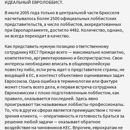
ИДЕАЛЬНЫЙ ЕВРОЛОББИСТ.
В июле 2005 года только в центральной части Брюсселя
насчитывалось более 2500 официальных лоббистских
представительств, а число лоббистов, аккредитованных
при Европарламенте, достигло 4482. Количество, однако,
не всегда переходит в качество.
Как представить нужную позицию ответственному
сотруднику КЕС? Прежде всего — максимально компактно,
компетентно, аргументированно и беспристрастно. Свои
интересы необходимо вписать в общеевропейскую
повестку либо, если речь идет о представителе страны, не
входящей в ЕС, в контекст объективно оцениваемых задач
Евросоюза. Одна ошибка в терминологии или фактуре
может стоить всего дела, и первая встреча сотрудника
Еврокомиссии с плохо подготовленным лоббистом, как
правило, оказывается последней. Здесь явно
проигрывают так называемые лоббисты-профессионалы.
То, что в других сферах является преимуществом с точки
зрения клиента, — оперативность и готовность браться за
решение любой задачи — оказывает обратное
воздействие на чиновников КЕС. Впрочем, еврократам не