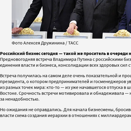
Фото Алексея Дружинина / ТАСС
Российский бизнес сегодня — такой же проситель в очереди 
Предновогодняя встреча Владимира Путина с российскими биз
единения власти и бизнеса, консолидации всех здоровых сил 
Встреча получилась на самом деле очень показательной и пр
президента, о котором предпринимателей и госменеджеров уве
из разных точек мира: кто-то — из уже начавшегося отпуска в
Востоке. Срочность встречи мотивировала и обнадеживала — н
за ненадобностью.
Но ожидания не оправдались. Для начала бизнесмены, бросивш
власти схема создания иерархии в отношениях с миллиардерами.