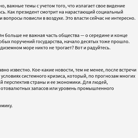
но, важные темы с учетом того, что излагает свое видение
ась. Как президент смотрит на нарастающий социальный
вопросы повисли в воздухе. Это власти сейчас не интересно.
 Он больше не важная часть общества — о середине и конце
обых поручений государства, начало десятых тоже прошло.
едиземном море никто не трогает? Вот и радуйтесь.
вно известно. Кое-какие новости, тем не менее, после встречи
в условиях системного кризиса, который, по прогнозам многих
ой перспектив страны и ее экономики. Для людей,
олотовалютных запасов или уровень промышленного
омику.