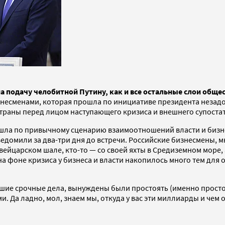
на подачу челобитной Путину, как и все остальные слои обще
несменами, которая прошла по инициативе президента незадо
страны перед лицом наступающего кризиса и внешнего супостат
ошла по привычному сценарию взаимоотношений власти и бизн
домили за два-три дня до встречи. Российские бизнесмены, мн
 швейцарском шале, кто-то — со своей яхты в Средиземном море
а фоне кризиса у бизнеса и власти накопилось много тем для
ие срочные дела, вынуждены были простоять (именно простоят
 Да ладно, мол, знаем мы, откуда у вас эти миллиарды и чем о