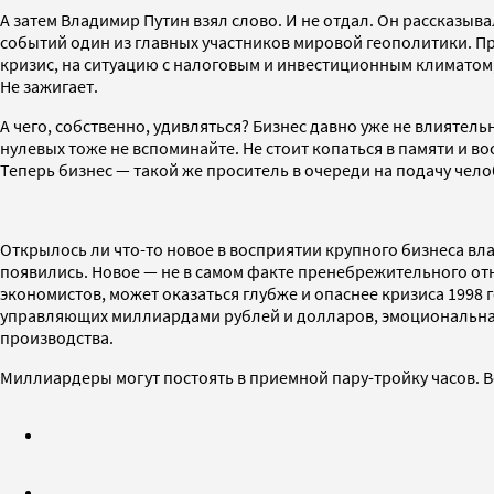
А затем Владимир Путин взял слово. И не отдал. Он рассказыва
событий один из главных участников мировой геополитики. Пр
кризис, на ситуацию с налоговым и инвестиционным климатом, 
Не зажигает.
А чего, собственно, удивляться? Бизнес давно уже не влиятель
нулевых тоже не вспоминайте. Не стоит копаться в памяти и 
Теперь бизнес — такой же проситель в очереди на подачу чело
Открылось ли что-то новое в восприятии крупного бизнеса влас
появились. Новое — не в самом факте пренебрежительного отно
экономистов, может оказаться глубже и опаснее кризиса 1998 
управляющих миллиардами рублей и долларов, эмоциональна
производства.
Миллиардеры могут постоять в приемной пару-тройку часов. В