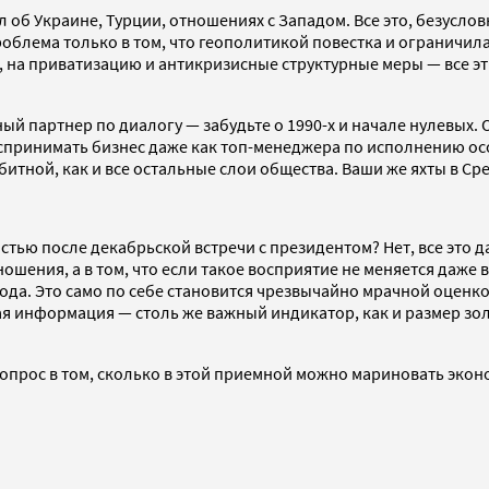
л об Украине, Турции, отношениях с Западом. Все это, безуслов
облема только в том, что геополитикой повестка и ограничил
на приватизацию и антикризисные структурные меры — все эти 
ный партнер по диалогу — забудьте о 1990-х и начале нулевых.
воспринимать бизнес даже как топ-менеджера по исполнению ос
битной, как и все остальные слои общества. Ваши же яхты в Ср
тью после декабрьской встречи с президентом? Нет, все это да
шения, а в том, что если такое восприятие не меняется даже 
года. Это само по себе становится чрезвычайно мрачной оценк
я информация — столь же важный индикатор, как и размер з
опрос в том, сколько в этой приемной можно мариновать экон