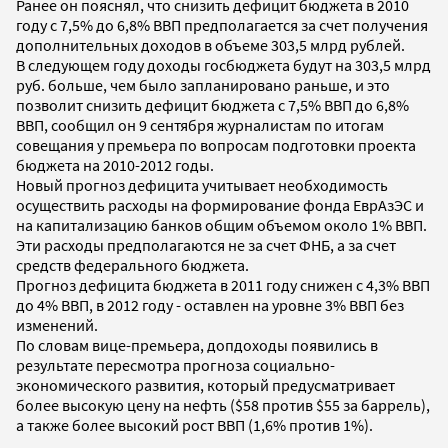
Ранее он пояснял, что снизить дефицит бюджета в 2010
году с 7,5% до 6,8% ВВП предполагается за счет получения
дополнительных доходов в объеме 303,5 млрд рублей.
В следующем году доходы госбюджета будут на 303,5 млрд
руб. больше, чем было запланировано раньше, и это
позволит снизить дефицит бюджета с 7,5% ВВП до 6,8%
ВВП, сообщил он 9 сентября журналистам по итогам
совещания у премьера по вопросам подготовки проекта
бюджета на 2010-2012 годы.
Новый прогноз дефицита учитывает необходимость
осуществить расходы на формирование фонда ЕврАзЭС и
на капитализацию банков общим объемом около 1% ВВП.
Эти расходы предполагаются не за счет ФНБ, а за счет
средств федерального бюджета.
Прогноз дефицита бюджета в 2011 году снижен с 4,3% ВВП
до 4% ВВП, в 2012 году - оставлен на уровне 3% ВВП без
изменений.
По словам вице-премьера, допдоходы появились в
результате пересмотра прогноза социально-
экономического развития, который предусматривает
более высокую цену на нефть ($58 против $55 за баррель),
а также более высокий рост ВВП (1,6% против 1%).