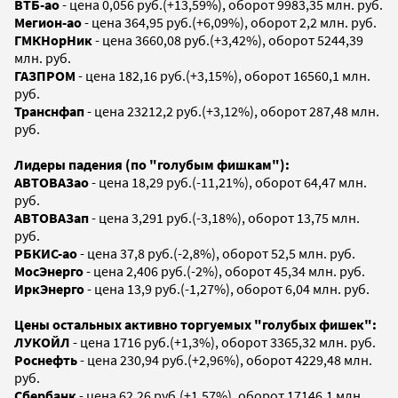
ВТБ-ао
- цена 0,056 руб.(+13,59%), оборот 9983,35 млн. руб.
Мегион-ао
- цена 364,95 руб.(+6,09%), оборот 2,2 млн. руб.
ГМКНорНик
- цена 3660,08 руб.(+3,42%), оборот 5244,39
млн. руб.
ГАЗПРОМ
- цена 182,16 руб.(+3,15%), оборот 16560,1 млн.
руб.
Транснфап
- цена 23212,2 руб.(+3,12%), оборот 287,48 млн.
руб.
Лидеры падения (по "голубым фишкам"):
АВТОВАЗао
- цена 18,29 руб.(-11,21%), оборот 64,47 млн.
руб.
АВТОВАЗап
- цена 3,291 руб.(-3,18%), оборот 13,75 млн.
руб.
РБКИС-ао
- цена 37,8 руб.(-2,8%), оборот 52,5 млн. руб.
МосЭнерго
- цена 2,406 руб.(-2%), оборот 45,34 млн. руб.
ИркЭнерго
- цена 13,9 руб.(-1,27%), оборот 6,04 млн. руб.
Цены остальных активно торгуемых "голубых фишек":
ЛУКОЙЛ
- цена 1716 руб.(+1,3%), оборот 3365,32 млн. руб.
Роснефть
- цена 230,94 руб.(+2,96%), оборот 4229,48 млн.
руб.
Сбербанк
- цена 62,26 руб.(+1,57%), оборот 17146,1 млн.