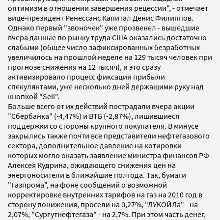
оптимизм в отношении завершения рецессии", - отмечает
вице-президент Ренессанс Капитал Денис Филиппов.
Однако первый "звоночек" уже прозвенел - вышедшие
вчера данные по рынку труда США оказались достаточно
слабыми (общее число зафиксированных безработных
увеличилось на прошлой неделе на 129 тысяч человек при
прогнозе снижения на 12 тысяч), и это сразу
активизировало процесс фиксации прибыли
спекулянтами, уже несколько дней держащими руку над
кнопкой "Sell".
Больше всего от их действий пострадали вчера акции
"Сбербанка" (-4,47%) и ВТБ (-2,87%), лишившиеся
поддержки со стороны крупного покупателя. В минусе
закрылись также почти все представители нефтегазового
сектора, дополнительное давление на котировки
которых могло оказать заявление министра финансов РФ
Алексея Кудрина, ожидающего снижения цен на
энергоносители в ближайшие полгода. Так, бумаги
"Газпрома", на фоне сообщений о возможной
корректировке внутренних тарифов на газ на 2010 год в
сторону понижения, просели на 0,27%, "ЛУКОЙЛа" - на
2,07%, "Сургутнефтегаза" - на 2,7%. При этом часть денег,