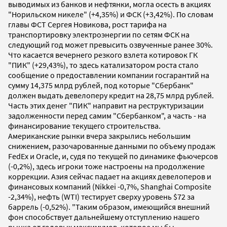
выводимых из банков и нефтянки, могла осесть в акциях
"Норильском никеле" (+4,35%) и ФСК (+3,42%). По словам
главы ФСТ Сергея Новикова, рост тарифа на
транспортировку электроэнергии по сетям ФСК на
следующий год может превысить озвученные ранее 30%.
Что касается вечернего резкого взлета котировок ГК
"ПИК" (+29,43%), то здесь катализатором роста стало
сообщение о предоставлении компании госгарантий на
сумму 14,375 млрд рублей, под которые "Сбербанк"
должен выдать девелоперу кредит на 28,75 млрд рублей.
Часть этих денег "ПИК" направит на реструктуризации
задолженности перед самим "Сбербанком", а часть - на
финансирование текущего строительства.
Американские рынки вчера закрылись небольшим
снижением, разочарованные данными по объему продаж
FedEx и Oracle, и, судя по текущей по динамике фьючерсов
(-0,2%), здесь игроки тоже настроены на продолжение
коррекции. Азия сейчас падает на акциях девелоперов и
финансовых компаний (Nikkei -0,7%, Shanghai Composite
-2,34%), нефть (WTI) тестирует сверху уровень $72 за
баррель (-0,52%). "Таким образом, имеющийся внешний
фон способствует дальнейшему отступлению нашего
рынка от годовых максимумов, которое мы бы