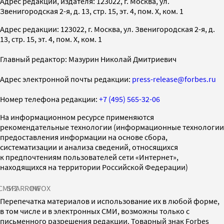
Адрес редакции, издателя: 123022, г. Москва, ул.
Звенигородская 2-я, д. 13, стр. 15, эт. 4, пом. X, ком. 1
Адрес редакции: 123022, г. Москва, ул. Звенигородская 2-я, д.
13, стр. 15, эт. 4, пом. X, ком. 1
Главный редактор: Мазурин Николай Дмитриевич
Адрес электронной почты редакции:
press-release@forbes.ru
Номер телефона редакции:
+7 (495) 565-32-06
На информационном ресурсе применяются
рекомендательные технологии (информационные технологии
предоставления информации на основе сбора,
систематизации и анализа сведений, относящихся
к предпочтениям пользователей сети «Интернет»,
находящихся на территории Российской Федерации)
СМИ2
SPARROW
INFOX
Перепечатка материалов и использование их в любой форме,
в том числе и в электронных СМИ, возможны только с
письменного разрешения редакции. Товарный знак Forbes