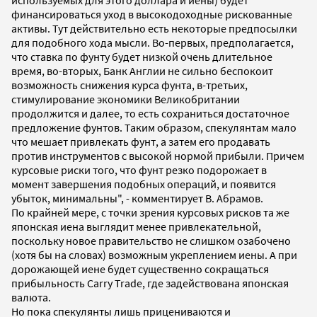
финансироваться уход в высокодоходные рискованные
активы. Тут действительно есть некоторые предпосылки
для подобного хода мысли. Во-первых, предполагается,
что ставка по фунту будет низкой очень длительное
время, во-вторых, Банк Англии не сильно беспокоит
возможность снижения курса фунта, в-третьих,
стимулирование экономики Великобритании
продолжится и далее, то есть сохраниться достаточное
предложение фунтов. Таким образом, спекулянтам мало
что мешает привлекать фунт, а затем его продавать
против инструментов с высокой нормой прибыли. Причем
курсовые риски того, что фунт резко подорожает в
момент завершения подобных операций, и появится
убыток, минимальны", - комментирует В. Абрамов.
По крайней мере, с точки зрения курсовых рисков та же
японская иена выглядит менее привлекательной,
поскольку новое правительство не слишком озабочено
(хотя бы на словах) возможным укреплением иены. А при
дорожающей иене будет существенно сокращаться
прибыльность Carry Trade, где задействована японская
валюта.
Но пока спекулянты лишь прицениваются и