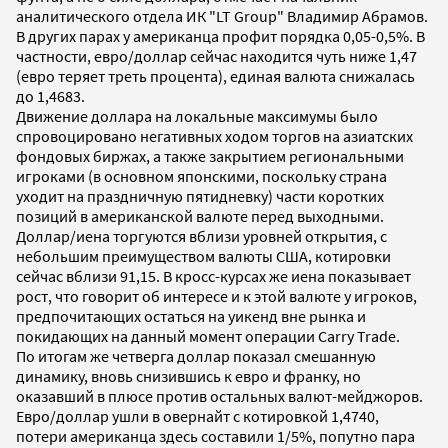
аналитического отдела ИК "LT Group" Владимир Абрамов.
В других парах у американца профит порядка 0,05-0,5%. В
частности, евро/доллар сейчас находится чуть ниже 1,47
(евро теряет треть процента), единая валюта снижалась
до 1,4683.
Движение доллара на локальные максимумы было
спровоцировано негативных ходом торгов на азиатских
фондовых биржах, а также закрытием региональными
игроками (в основном японскими, поскольку страна
уходит на праздничную пятидневку) части коротких
позиций в американской валюте перед выходными.
Доллар/иена торгуются вблизи уровней открытия, с
небольшим преимуществом валюты США, котировки
сейчас вблизи 91,15. В кросс-курсах же иена показывает
рост, что говорит об интересе и к этой валюте у игроков,
предпочитающих остаться на уикенд вне рынка и
покидающих на данный момент операции Carry Trade.
По итогам же четверга доллар показал смешанную
динамику, вновь снизившись к евро и франку, но
оказавший в плюсе против остальных валют-мейджоров.
Евро/доллар ушли в овернайт с котировкой 1,4740,
потери американца здесь составили 1/5%, попутно пара