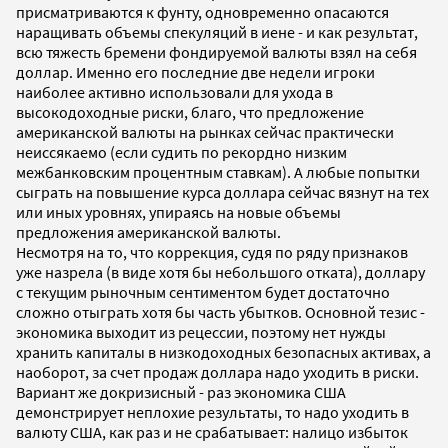
присматриваются к фунту, одновременно опасаются
наращивать объемы спекуляций в иене - и как результат,
всю тяжесть бремени фондируемой валюты взял на себя
доллар. Именно его последние две недели игроки
наиболее активно использовали для ухода в
высокодоходные риски, благо, что предложение
американской валюты на рынках сейчас практически
неиссякаемо (если судить по рекордно низким
межбанковским процентным ставкам). А любые попытки
сыграть на повышение курса доллара сейчас вязнут на тех
или иных уровнях, упираясь на новые объемы
предложения американской валюты.
Несмотря на то, что коррекция, судя по ряду признаков
уже назрела (в виде хотя бы небольшого отката), доллару
с текущим рыночным сентиментом будет достаточно
сложно отыграть хотя бы часть убытков. Основной тезис -
экономика выходит из рецессии, поэтому нет нужды
хранить капиталы в низкодоходных безопасных активах, а
наоборот, за счет продаж доллара надо уходить в риски.
Вариант же докризисный - раз экономика США
демонстрирует неплохие результаты, то надо уходить в
валюту США, как раз и не срабатывает: налицо избыток