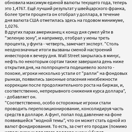
обновила максимум единой валюты текущего года, теперь
это 1,4767. Ещё лучший результат у швейцарского франка,
более трети процента он отобрал у доллара, в течение
дня валюта США отметилась здесь на годовом минимуме,
1,0276.
В других парах американец к концу дня сумел уйти в
"зеленую зону", и например, отобрал у иены треть
процента, у фунта - четверть, замечает эксперт. "Столь
неоднозначные итоги вызваны сменой настроений
инвесторов к вечеру дня. Wall Street закрылась в минус,
нефть по некоторым сортам также завершила день ниже
открытия дня, на полпроцента подешевело золото -
похоже, игроки несколько устали от "ралли" на фондовых
рынках, появились законные опасения неизбежности
коррекции после продолжительного роста на биржах, и,
соответственно, непрерывного снижения курса доллара",
- добавляет он.
"Соответственно, особо осторожные игроки стали
проводить перепозиционирование, консолидируя часть
средств в долларе. А фунт, попал под давление на фоне
появившейся "модной темы", что он может стать одной из
валют фондирования. То есть, за счет его продаж (помимо
используемых для этого доллара и иены) будет