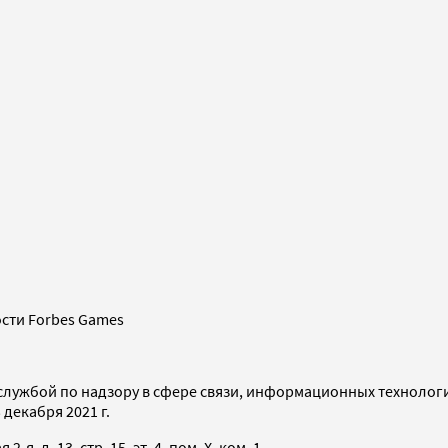
сти Forbes Games
службой по надзору в сфере связи, информационных технолог
декабря 2021 г.
я, д. 13, стр. 15, эт. 4, пом. X, ком. 1