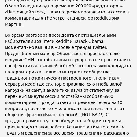
Обамой следили одновременно 200 000 «реддиторов».
«Настоящий хаос», — кратко резюмировал итоги сессии в
комментарии для The Verge гендиректор Reddit Эрик
Мартин.
Во время разговора президента с потенциальными
избирателями хэштеги Reddit и Barack Obama
моментально вышли в мировые тренды Twitter.
Предвыборный маневр Обамы застал врасплох даже
ведущие СМИ: в штабе главы государства не просчитались
с эффектом взорвавшейся бомбы от «вылазки» кандидата
на территорию активного интернет-сообщества,
традиционно критически настроенного к политикам.
Серверы Reddit до сих пор оправляются от небывалой
нагрузки на сайт, а аналитики изучают статистику: за
первые 34 минуты сессии пост Обамы собрал 6500
комментариев. Правда, ответил президент всего на 10
вопросов, после чего емко описал свои впечатления от
общения фразой «Было неплохо!» (NOT BAD!). С
«реддиторами» он успел обсудить свободу интернета,
признался, что ввод войск в Афганистан был его самым
трудным решением за все время правления и рассказал о