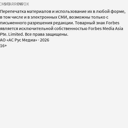
СМИ2
SPARROW
INFOX
Перепечатка материалов и использование их в любой форме,
в том числе и в электронных СМИ, возможны только с
письменного разрешения редакции. Товарный знак Forbes
является исключительной собственностью Forbes Media Asia
Pte. Limited. Все права защищены.
AO «АС Рус Медиа»
·
2026
16+