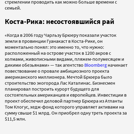
стремлении проводить как можно больше времени с
семьей.
Коста-Рика: несостоявшийся рай
«Когда в 2006 году Чарльзу Брюеру показали участок
земли в провинции Гуанакаст в Коста-Рике, он
моментально понял: это именно то, что нужно:
расположенный на острове участок в 1200 акров с
холмами, живописными видами, пляжем-полумесяцем и
дикими обезьянами» — так агентство
Bloomberg
начинает
повествование о провале амбициозного проекта
американского миллионера. Мечтой Брюера было
строительство экогорода Лас Каталинас. Бизнесмен
планировал построить курорт будущего для
состоятельных американцев и европейцев. Инвестиции в
проект обеспечил деловой партнер Брюера из Атланты
Том Клогус, хедж-фонд которого управляет активами на
сумму свыше $1 млрд. Он приобрел одну треть проекта за
$11,5 млн.