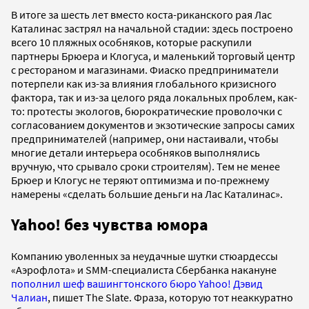
В итоге за шесть лет вместо коста-риканского рая Лас
Каталинас застрял на начальной стадии: здесь построено
всего 10 пляжных особняков, которые раскупили
партнеры Брюера и Клогуса, и маленький торговый центр
с рестораном и магазинами. Фиаско предприниматели
потерпели как из-за влияния глобального кризисного
фактора, так и из-за целого ряда локальных проблем, как-
то: протесты экологов, бюрократические проволочки с
согласованием документов и экзотические запросы самих
предпринимателей (например, они настаивали, чтобы
многие детали интерьера особняков выполнялись
вручную, что срывало сроки строителям). Тем не менее
Брюер и Клогус не теряют оптимизма и по-прежнему
намерены «сделать большие деньги на Лас Каталинас».
Yahoo! без чувства юмора
Компанию уволенных за неудачные шутки стюардессы
«Аэрофлота» и SMM-специалиста Сбербанка накануне
пополнил шеф вашингтонского бюро Yahoo! Дэвид
Чалиан
, пишет The Slate. Фраза, которую тот неаккуратно