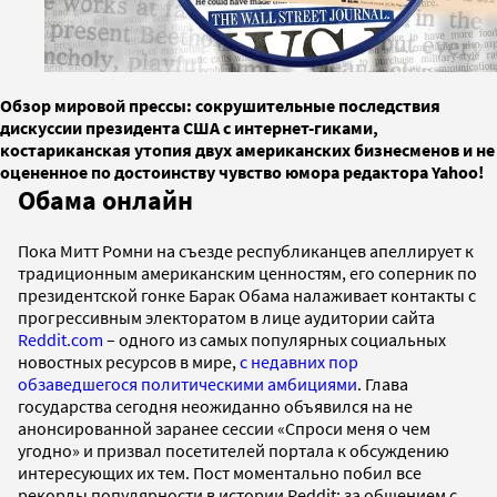
Обзор мировой прессы: сокрушительные последствия
дискуссии президента США с интернет-гиками,
костариканская утопия двух американских бизнесменов и не
оцененное по достоинству чувство юмора редактора Yahoo!
Обама онлайн
Пока Митт Ромни на съезде республиканцев апеллирует к
традиционным американским ценностям, его соперник по
президентской гонке Барак Обама налаживает контакты с
прогрессивным электоратом в лице аудитории сайта
Reddit.com
– одного из самых популярных социальных
новостных ресурсов в мире,
с недавних пор
обзаведшегося политическими амбициями
. Глава
государства сегодня неожиданно объявился на не
анонсированной заранее сессии «Спроси меня о чем
угодно» и призвал посетителей портала к обсуждению
интересующих их тем. Пост моментально побил все
рекорды популярности в истории Reddit: за общением с