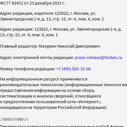
ФС77-82431 от 23 декабря 2021 г.
Адрес редакции, издателя: 123022, г. Москва, ул.
Звенигородская 2-я, д. 13, стр. 15, эт. 4, пом. X, ком. 1
Адрес редакции: 123022, г. Москва, ул. Звенигородская 2-я, д.
13, стр. 15, эт. 4, пом. X, ком. 1
Главный редактор: Мазурин Николай Дмитриевич
Адрес электронной почты редакции:
press-release@forbes.ru
Номер телефона редакции:
+7 (495) 565-32-06
На информационном ресурсе применяются
рекомендательные технологии (информационные технологии
предоставления информации на основе сбора,
систематизации и анализа сведений, относящихся
к предпочтениям пользователей сети «Интернет»,
находящихся на территории Российской Федерации)
СМИ2
SPARROW
INFOX
Перепечатка материалов и использование их в любой форме,