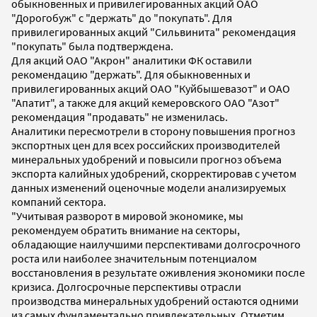
обыкновенных и привилегированных акций ОАО
"Дорогобуж" с "держать" до "покупать". Для
привилегированных акций "Сильвинита" рекомендация
"покупать" была подтверждена.
Для акций ОАО "Акрон" аналитики ФК оставили
рекомендацию "держать". Для обыкновенных и
привилегированных акций ОАО "Куйбышевазот" и ОАО
"Апатит", а также для акций кемеровского ОАО "Азот"
рекомендация "продавать" не изменилась.
Аналитики пересмотрели в сторону повышения прогноз
экспортных цен для всех российских производителей
минеральных удобрений и повысили прогноз объема
экспорта калийных удобрений, скорректировав с учетом
данных изменений оценочные модели анализируемых
компаний сектора.
"Учитывая разворот в мировой экономике, мы
рекомендуем обратить внимание на секторы,
обладающие наилучшими перспективами долгосрочного
роста или наиболее значительным потенциалом
восстановления в результате оживления экономики после
кризиса. Долгосрочные перспективы отрасли
производства минеральных удобрений остаются одними
из самых фундаментально привлекательных. Отметим,