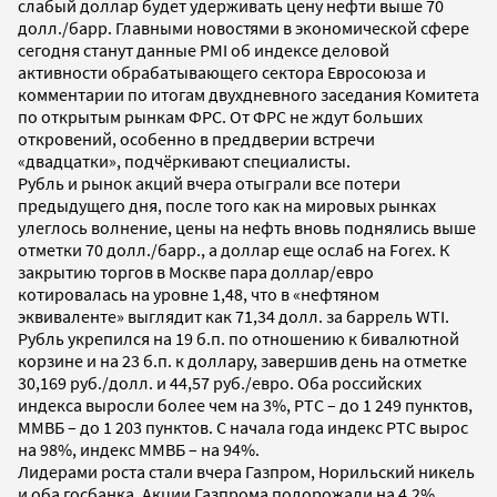
слабый доллар будет удерживать цену нефти выше 70
долл./барр. Главными новостями в экономической сфере
сегодня станут данные PMI об индексе деловой
активности обрабатывающего сектора Евросоюза и
комментарии по итогам двухдневного заседания Комитета
по открытым рынкам ФРС. От ФРС не ждут больших
откровений, особенно в преддверии встречи
«двадцатки», подчёркивают специалисты.
Рубль и рынок акций вчера отыграли все потери
предыдущего дня, после того как на мировых рынках
улеглось волнение, цены на нефть вновь поднялись выше
отметки 70 долл./барр., а доллар еще ослаб на Forex. К
закрытию торгов в Москве пара доллар/евро
котировалась на уровне 1,48, что в «нефтяном
эквиваленте» выглядит как 71,34 долл. за баррель WTI.
Рубль укрепился на 19 б.п. по отношению к бивалютной
корзине и на 23 б.п. к доллару, завершив день на отметке
30,169 руб./долл. и 44,57 руб./евро. Оба российских
индекса выросли более чем на 3%, РТС – до 1 249 пунктов,
ММВБ – до 1 203 пунктов. C начала года индекс РТС вырос
на 98%, индекс ММВБ – на 94%.
Лидерами роста стали вчера Газпром, Норильский никель
и оба госбанка. Акции Газпрома подорожали на 4,2%,