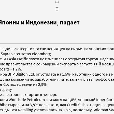
Японии и Индонезии, падает
падает в четверг из-за снижения цен на сырье. На японских ф
сообщило агентство Bloomberg.
I Asia Pacific почти не изменился с открытия торгов. Падени
ние правительства о сокращении экспорта в августе 11-й месяц 
site - 1,2%.
 BHP Billiton Ltd. опустилась на 1,5%. Работники одного из 
одства компании по заработной плате, заявил глава профсоюза
r Co. подешевели на 2,9%.
 среду.
е электронных торгов в четверг.
ии Woodside Petroleum снизился на 1,8%, японской Inpex Corp.
a выросли на 3,8% после того, как Credit Suisse поднял оценк
жды Fast Retailing увеличилась на 3,8%, поскольку Goldman S