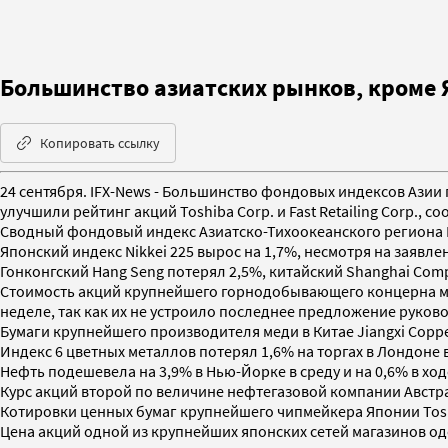
Большинство азиатских рынков, кроме 
Копировать ссылку
24 сентября. IFX-News - Большинство фондовых индексов Азии 
улучшили рейтинг акций Toshiba Corp. и Fast Retailing Corp., 
Сводный фондовый индекс Азиатско-Тихоокеанского региона MSC
Японский индекс Nikkei 225 вырос на 1,7%, несмотря на заявле
Гонконгский Hang Seng потерял 2,5%, китайский Shanghai Compo
Стоимость акций крупнейшего горнодобывающего концерна мира
неделе, так как их не устроило последнее предложение руков
Бумаги крупнейшего производителя меди в Китае Jiangxi Coppe
Индекс 6 цветных металлов потерял 1,6% на торгах в Лондоне в
Нефть подешевела на 3,9% в Нью-Йорке в среду и на 0,6% в ход
Курс акций второй по величине нефтегазовой компании Австрал
Котировки ценных бумаг крупнейшего чипмейкера Японии Toshib
Цена акций одной из крупнейших японских сетей магазинов оде