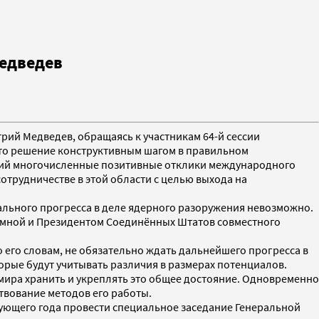
Медведев
трий Медведев, обращаясь к участникам 64-й сессии
это решение конструктивным шагом в правильном
вший многочисленные позитивные отклики международного
отрудничестве в этой области с целью выхода на
ального прогресса в деле ядерного разоружения невозможно.
о мной и Президентом Соединённых Штатов совместного
 его словам, не обязательно ждать дальнейшего прогресса в
рые будут учитывать различия в размерах потенциалов.
мира хранить и укреплять это общее достояние. Одновременно
твование методов его работы.
ующего года провести специальное заседание Генеральной