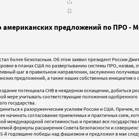
ю американских предложений по ПРО - 
е стал более безопасным. Об этом заявил президент России Дми
ровке в планах США по развертыванию системы ПРО, назвав, 
уктивный шаг в правильном направлении, заслуженно получи
нских предложений, а также наших собственных инициатив о с
создание потенциала СНВ в неядерном оснащении, добиться ре
олной мере учитывать соответствующие положения одобренног
ого государства.
иниться к разоруженческим усилиям России и США. Причем, по
е начинать согласование приемлемых и практичных схем, кото
ной международной легитимностью и призвал все государства 
млемой формулы расширения Совета Безопасности и совершенс
65-й годовщине победы над фашизмом и предложил в мае след