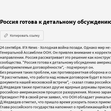
Россия готова к детальному обсуждени
Копировать ссылку
24 сентября. IFX-News - Холодная война позади. Однако мир н
Генеральной Ассамблеи ООН. Он привлек внимание к корректи
направлении. Россия рассматривает это решение как констр
сообщества. "Россия готова к детальному обсуждению америка
общеприемлемые договорённости", - подчеркнул он.
Без решения таких проблем, как противоракетная оборона и 
"Я рассчитываю, что работа над новым договором будет в п
документа нашей московской встречи", - сказал глава российск
Д.Медведев также пригласил другие ядерные державы присоед
российско-американском процессе разоружения. Можно заране
Президент РФ в своей речи заявил, что ООН обладает уникаль
Д.Медведев отметил, что пришло время ускорить поиск прие
Глава российского государства напомнил о приближающейся 