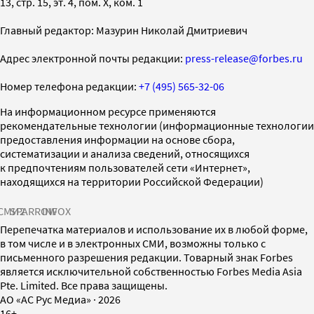
13, стр. 15, эт. 4, пом. X, ком. 1
Главный редактор: Мазурин Николай Дмитриевич
Адрес электронной почты редакции:
press-release@forbes.ru
Номер телефона редакции:
+7 (495) 565-32-06
На информационном ресурсе применяются
рекомендательные технологии (информационные технологии
предоставления информации на основе сбора,
систематизации и анализа сведений, относящихся
к предпочтениям пользователей сети «Интернет»,
находящихся на территории Российской Федерации)
СМИ2
SPARROW
INFOX
Перепечатка материалов и использование их в любой форме,
в том числе и в электронных СМИ, возможны только с
письменного разрешения редакции. Товарный знак Forbes
является исключительной собственностью Forbes Media Asia
Pte. Limited. Все права защищены.
AO «АС Рус Медиа»
·
2026
16+