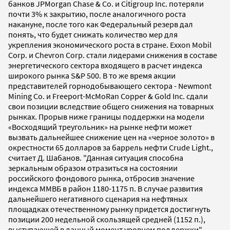
банков JPMorgan Chase & Co. и Citigroup Inc. потеряли
почти 3% к закрытию, после аналогичного роста
накануне, после того как Федеральный резерв дал
понять, что будет снижать количество мер для
укрепления экономического роста в стране. Exxon Mobil
Corp. и Chevron Corp. стали лидерами снижения в составе
энергетического сектора входящего в расчет индекса
широкого рынка S&P 500. В то же время акции
представителей горнодобывающего сектора - Newmont
Mining Co. и Freeport-McMoRan Copper & Gold Inc. сдали
свои позиции вследствие общего снижения на товарных
рынках. Прорыв ниже границы поддержки на модели
«Восходящий треугольник» на рынке нефти может
вызвать дальнейшее снижение цен на «черное золото» в
окрестности 65 долларов за баррель нефти Crude Light.,
считает Д. Шабанов. "Данная ситуация способна
зеркальным образом отразиться на состоянии
российского фондового рынка, отбросив значение
индекса ММВБ в район 1180-1175 п. В случае развития
дальнейшего негативного сценария на нефтяных
площадках отечественному рынку придется достигнуть
позиции 200 недельной скользящей средней (1152 п.),
выступающей в данный момент уровнем поддержки", -