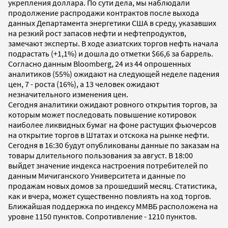
укрепления доллара. По сути дела, мы наблюдали
продолжение распродажи контрактов после выхода
данных Департамента энергетики США в среду, указавших
на резкий рост запасов нефти и нефтепродуктов,
замечают эксперты. В ходе азиатских торгов нефть начала
подрастать (+1,1%) и дошла до отметки $66,6 за баррель.
Согласно данным Bloomberg, 24 из 44 опрошенных
аналитиков (55%) ожидают на следующей неделе падения
цен, 7 - роста (16%), а 13 человек ожидают
незначительного изменения цен.
Сегодня аналитики ожидают ровного открытия торгов, за
которым может последовать повышение котировок
наиболее ликвидных бумаг на фоне растущих фьючерсов
на открытие торгов в Штатах и отскока на рынке нефти.
Сегодня в 16:30 будут опубликованы данные по заказам на
товары длительного пользования за август. В 18:00
выйдет значение индекса настроения потребителей по
данным Мичиганского Университета и данные по
продажам новых домов за прошедший месяц. Статистика,
как и вчера, может существенно повлиять на ход торгов.
Ближайшая поддержка по индексу ММВБ расположена на
уровне 1150 пунктов. Сопротивление - 1210 пунктов.