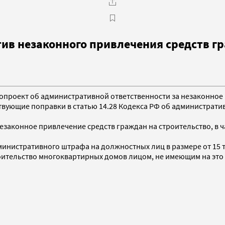
ив незаконного привлечения средств гр
онопроект об административной ответственности за незаконное
твующие поправки в статью 14.28 Кодекса РФ об администрат
езаконное привлечение средств граждан на строительство, в 
стративного штрафа на должностных лиц в размере от 15 тыс. 
оительство многоквартирных домов лицом, не имеющим на это 