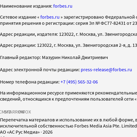
Наименование издания:
forbes.ru
Cетевое издание «
forbes.ru
» зарегистрировано Федеральной 
принятия решения о регистрации: серия Эл № ФС77-82431 от 23 
Адрес редакции, издателя: 123022, г. Москва, ул. Звенигородская 2-
Адрес редакции: 123022, г. Москва, ул. Звенигородская 2-я, д. 13, с
Главный редактор: Мазурин Николай Дмитриевич
Адрес электронной почты редакции:
press-release@forbes.ru
Номер телефона редакции:
+7 (495) 565-32-06
На информационном ресурсе применяются рекомендательные 
сведений, относящихся к предпочтениям пользователей сети 
СМИ2
SPARROW
INFOX
Перепечатка материалов и использование их в любой форме, в
исключительной собственностью Forbes Media Asia Pte. Limite
AO «АС Рус Медиа»
·
2026