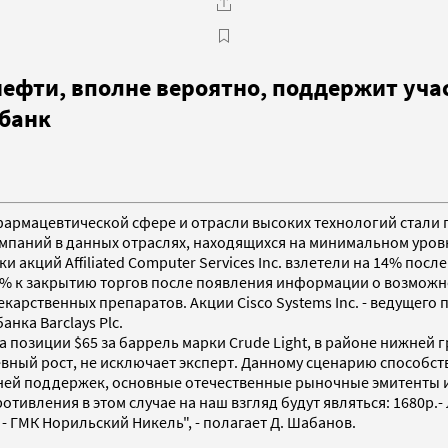
ефти, вполне вероятно, поддержит уча
тбанк
в фармацевтической сфере и отрасли высоких технологий стал
мпаний в данных отраслях, находящихся на минимальном уровн
кций Affiliated Computer Services Inc. взлетели на 14% после
2,6% к закрытию торгов после появления информации о возможн
екарственных препаратов. Акции Cisco Systems Inc. - ведущего
нка Barclays Plc.
 позиции $65 за баррель марки Crude Light, в районе нижней
вный рост, не исключает эксперт. Данному сценарию способст
вней поддержек, основные отечественные рыночные эмитенты 
ния в этом случае на наш взгляд будут являться: 1680р.- Луко
0р. - ГМК Норильский Никель", - полагает Д. Шабанов.