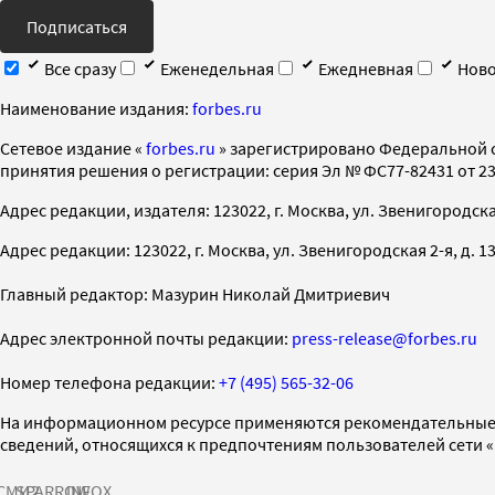
Подписаться
Все сразу
Еженедельная
Ежедневная
Ново
Наименование издания:
forbes.ru
Cетевое издание «
forbes.ru
» зарегистрировано Федеральной 
принятия решения о регистрации: серия Эл № ФС77-82431 от 23 
Адрес редакции, издателя: 123022, г. Москва, ул. Звенигородская 2-
Адрес редакции: 123022, г. Москва, ул. Звенигородская 2-я, д. 13, с
Главный редактор: Мазурин Николай Дмитриевич
Адрес электронной почты редакции:
press-release@forbes.ru
Номер телефона редакции:
+7 (495) 565-32-06
На информационном ресурсе применяются рекомендательные 
сведений, относящихся к предпочтениям пользователей сети 
СМИ2
SPARROW
INFOX