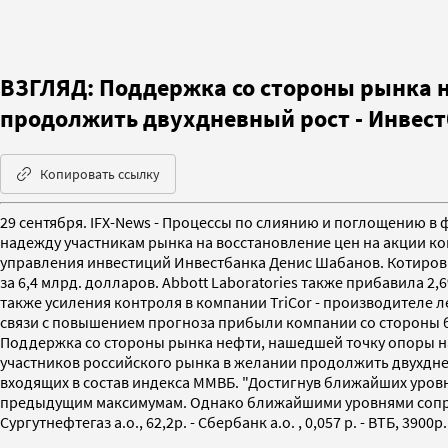
ВЗГЛЯД: Поддержка со стороны рынка н
продолжить двухдневный рост - Инвес
Копировать ссылку
29 сентября. IFX-News - Процессы по слиянию и поглощению 
надежду участникам рынка на восстановление цен на акции ко
управления инвестиций Инвестбанка Денис Шабанов. Котировки а
за 6,4 млрд. долларов. Abbott Laboratories также прибавила 
также усиления контроля в компании TriCor - производителе л
связи с повышением прогноза прибыли компании со стороны ба
Поддержка со стороны рынка нефти, нашедшей точку опоры на
участников российского рынка в желании продолжить двухдне
входящих в состав индекса ММВБ. "Достигнув ближайших уро
предыдущим максимумам. Однако ближайшими уровнями сопротивле
Сургутнефтегаз а.о., 62,2р. - Сбербанк а.о. , 0,057 р. - ВТБ, 390