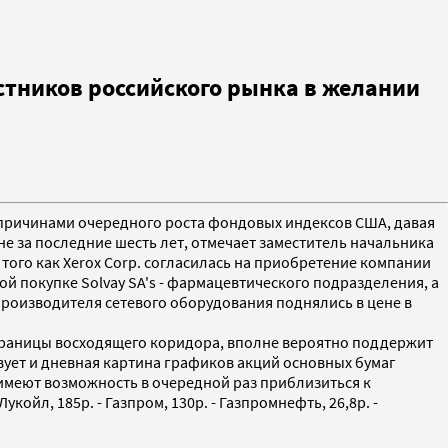
стников российского рынка в желании
и причинами очередного роста фондовых индексов США, давая
е за последние шесть лет, отмечает заместитель начальника
 того как Xerox Corp. согласилась на приобретение компании
ой покупке Solvay SA's - фармацевтического подразделения, а
 производителя сетевого оборудования поднялись в цене в
 границы восходящего коридора, вполне вероятно поддержит
вует и дневная картина графиков акций основных бумаг
имеют возможность в очередной раз приблизиться к
йл, 185р. - Газпром, 130р. - Газпромнефть, 26,8р. -