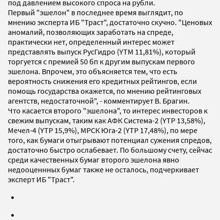
под давлением высокого спроса на рубли.
Первый "эшелон" в последнее время выглядит, по
мнению эксперта ИБ "Траст", достаточно скучно. "Ценовых
аномалий, позволяющих заработать на спреде,
практически нет, определенный интерес может
представлять выпуск РусГидро (YTM 11,81%), который
торгуется с премией 50 бп к другим выпускам первого
эшелона. Впрочем, это объясняется тем, что есть
вероятность снижения его кредитных рейтингов, если
помощь государства окажется, по мнению рейтинговых
агентств, недостаточной", - комментирует В. Брагин.
Что касается второго "эшелона", то интерес инвесторов к
свежим выпускам, таким как АФК Система-2 (YTP 13,58%),
Мечел-4 (YTP 15,9%), МРСК Юга-2 (YTP 17,48%), по мере
того, как бумаги отыгрывают потенциал сужения спредов,
достаточно быстро ослабевает. По большому счету, сейчас
среди качественных бумаг второго эшелона явно
недооценнных бумаг также не осталось, подчеркивает
эксперт ИБ "Траст".