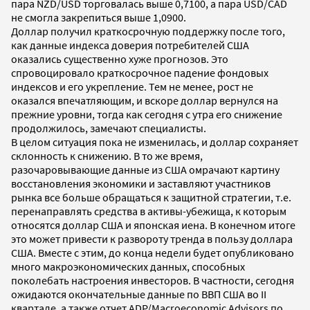
пара NZD/USD торговалась выше 0,7100, а пара USD/CAD
не смогла закрепиться выше 1,0900.
Доллар получил краткосрочную поддержку после того,
как данные индекса доверия потребителей США
оказались существенно хуже прогнозов. Это
спровоцировало краткосрочное падение фондовых
индексов и его укрепление. Тем не менее, рост не
оказался впечатляющим, и вскоре доллар вернулся на
прежние уровни, тогда как сегодня с утра его снижение
продолжилось, замечают специалисты.
В целом ситуация пока не изменилась, и доллар сохраняет
склонность к снижению. В то же время,
разочаровывающие данные из США омрачают картину
восстановления экономики и заставляют участников
рынка все больше обращаться к защитной стратегии, т.е.
перенаправлять средства в активы-убежища, к которым
относятся доллар США и японская иена. В конечном итоге
это может привести к развороту тренда в пользу доллара
США. Вместе с этим, до конца недели будет опубликовано
много макроэкономических данных, способных
поколебать настроения инвесторов. В частности, сегодня
ожидаются окончательные данные по ВВП США во II
квартале, а также отчет ADP/Macroeconomic Advisors по