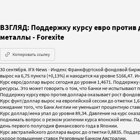
ВЗГЛЯД: Поддержку курсу евро против 
металлы - Forexite
Копировать ссылку
30 сентября. IFX-News - Индекс Франкфуртской фондовой биржи
вырос на 6,75 пункта (+0,13%) и находится на уровне 5166,47. 
Курс евро/доллар вырос сегодня до уровня 1,4671. Поддержку
ресурсы. Это может говорить о том, что банки не испытывают 
Поддержку курсу евро против доллара оказывает рост фондов
Курс фунт/доллар вырос на европейской сессии до отметки 1,
ожидание того, что Банк Англии не уменьшит процентную став
Курс доллар/иена упал до уровня 89,34. Давление на курс ок
поднимать вопрос о резком усилении курса японской иены. Па
день первого полугодия финансового года в Японии.
Курс австралийского доллара вырос до отметки 0,8835. Подде
скорое повышение ставок Резервным банком Австралии.