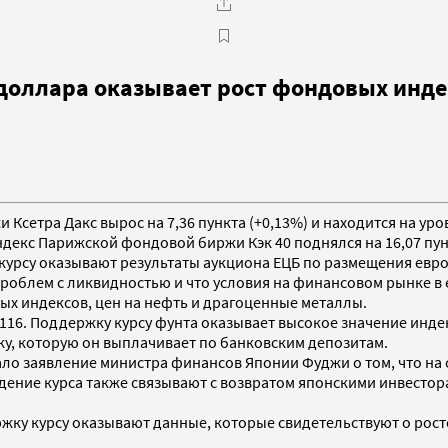
доллара оказывает рост фондовых индек
 Ксетра Дакс вырос на 7,36 пункта (+0,13%) и находится на у
Индекс Парижской фондовой биржи Кэк 40 поднялся на 16,07 пунк
 курсу оказывают результаты аукциона ЕЦБ по размещения евр
проблем с ликвидностью и что условия на финансовом рынке в 
ых индексов, цен на нефть и драгоценные металлы.
6116. Поддержку курсу фунта оказывает высокое значение инде
ку, которую он выплачивает по банковским депозитам.
азало заявление министра финансов Японии Фуджи о том, что 
дение курса также связывают с возвратом японскими инвестора
ржку курсу оказывают данные, которые свидетельствуют о рос