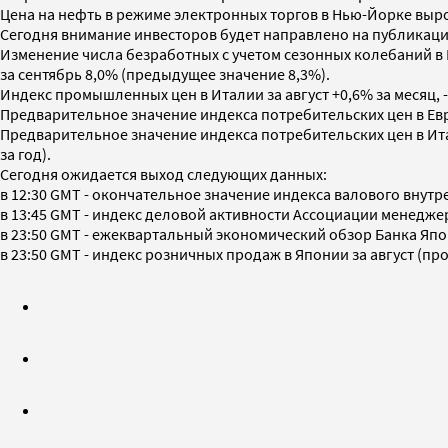
Цена на нефть в режиме электронных торгов в Нью-Йорке вырос
Сегодня внимание инвесторов будет направлено на публикац
Изменение числа безработных с учетом сезонных колебаний в Г
за сентябрь 8,0% (предыдущее значение 8,3%).
Индекс промышленных цен в Италии за август +0,6% за месяц, -6
Предварительное значение индекса потребительских цен в Европ
Предварительное значение индекса потребительских цен в Итали
за год).
Сегодня ожидается выход следующих данных:
в 12:30 GMT - окончательное значение индекса валового внутре
в 13:45 GMT - индекс деловой активности Ассоциации менеджеро
в 23:50 GMT - ежеквартальный экономический обзор Банка Япо
в 23:50 GMT - индекс розничных продаж в Японии за август (про