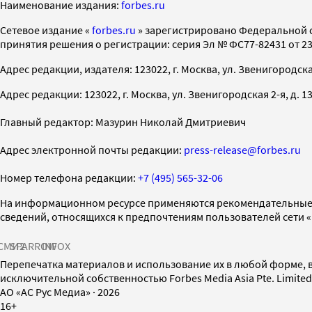
Наименование издания:
forbes.ru
Cетевое издание «
forbes.ru
» зарегистрировано Федеральной 
принятия решения о регистрации: серия Эл № ФС77-82431 от 23 
Адрес редакции, издателя: 123022, г. Москва, ул. Звенигородская 2-
Адрес редакции: 123022, г. Москва, ул. Звенигородская 2-я, д. 13, с
Главный редактор: Мазурин Николай Дмитриевич
Адрес электронной почты редакции:
press-release@forbes.ru
Номер телефона редакции:
+7 (495) 565-32-06
На информационном ресурсе применяются рекомендательные 
сведений, относящихся к предпочтениям пользователей сети 
СМИ2
SPARROW
INFOX
Перепечатка материалов и использование их в любой форме, в
исключительной собственностью Forbes Media Asia Pte. Limite
AO «АС Рус Медиа»
·
2026
16+