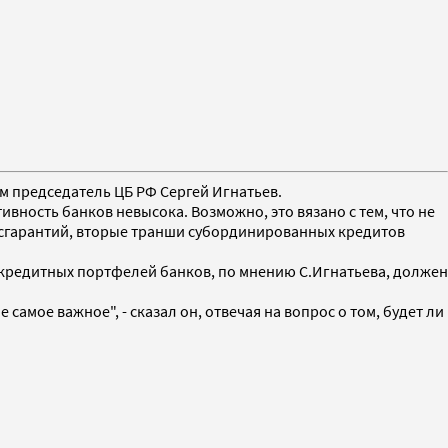
ам председатель ЦБ РФ Сергей Игнатьев.
ивность банков невысока. Возможно, это вязано с тем, что не
осгарантий, вторые транши субординированных кредитов
т кредитных портфелей банков, по мнению С.Игнатьева, должен
 самое важное", - сказал он, отвечая на вопрос о том, будет ли