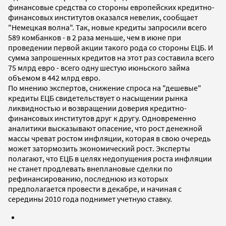
финансовые средства со стороны европейских кредитно-
финансовых институтов оказался невелик, сообщает
"Немецкая волна". Так, новые кредиты запросили всего
589 комбанков - в 2 раза меньше, чем в июне при
проведении первой акции такого рода со стороны ЕЦБ. И
сумма запрошенных кредитов на этот раз составила всего
75 млрд евро - всего одну шестую июньского займа
объемом в 442 млрд евро.
По мнению экспертов, снижение спроса на "дешевые"
кредиты ЕЦБ свидетельствует о насыщении рынка
ликвидностью и возвращении доверия кредитно-
финансовых институтов друг к другу. Одновременно
аналитики высказывают опасение, что рост денежной
массы чреват ростом инфляции, которая в свою очередь
может затормозить экономический рост. Эксперты
полагают, что ЕЦБ в целях недопущения роста инфляции
не станет продлевать внеплановые сделки по
рефинансированию, последнюю из которых
предполагается провести в декабре, и начиная с
середины 2010 года поднимет учетную ставку.