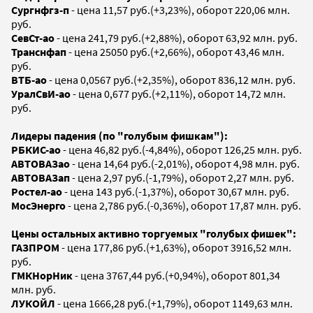
Сургнфгз-п
- цена 11,57 руб.(+3,23%), оборот 220,06 млн.
руб.
СевСт-ао
- цена 241,79 руб.(+2,88%), оборот 63,92 млн. руб.
Транснфап
- цена 25050 руб.(+2,66%), оборот 43,46 млн.
руб.
ВТБ-ао
- цена 0,0567 руб.(+2,35%), оборот 836,12 млн. руб.
УралСвИ-ао
- цена 0,677 руб.(+2,11%), оборот 14,72 млн.
руб.
Лидеры падения (по "голубым фишкам"):
РБКИС-ао
- цена 46,82 руб.(-4,84%), оборот 126,25 млн. руб.
АВТОВАЗао
- цена 14,64 руб.(-2,01%), оборот 4,98 млн. руб.
АВТОВАЗап
- цена 2,97 руб.(-1,79%), оборот 2,27 млн. руб.
Ростел-ао
- цена 143 руб.(-1,37%), оборот 30,67 млн. руб.
МосЭнерго
- цена 2,786 руб.(-0,36%), оборот 17,87 млн. руб.
Цены остальных активно торгуемых "голубых фишек":
ГАЗПРОМ
- цена 177,86 руб.(+1,63%), оборот 3916,52 млн.
руб.
ГМКНорНик
- цена 3767,44 руб.(+0,94%), оборот 801,34
млн. руб.
ЛУКОЙЛ
- цена 1666,28 руб.(+1,79%), оборот 1149,63 млн.