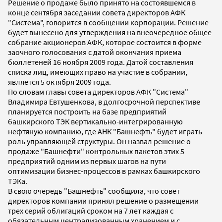
Решение о продаже было принято на состоявшемся в
конце сентября заседании совета директоров АФК
"Система", говорится в сообщении корпорации. Решение
будет вынесено для утверждения на внеочередное общее
собрание акционеров АФК, которое состоится в форме
заочного голосования с датой окончания приема
бюллетеней 16 ноября 2009 года. Датой составления
списка лиц, имеющих право на участие в собрании,
является 5 октября 2009 года.
По словам главы совета директоров АФК "Система"
Владимира Евтушенкова, в долгосрочной перспективе
планируется построить на базе предприятий
башкирского ТЭК вертикально-интегрированную
нефтяную компанию, где АНК "Башнефть" будет играть
роль управляющей структуры. Он назвал решение о
продаже "Башнефти" контрольных пакетов этих 5
предприятий одним из первых шагов на пути
оптимизации бизнес-процессов в рамках башкирского
ТЭКа.
В свою очередь "Башнефть" сообщила, что совет
директоров компании принял решение о размещении
трех серий облигаций сроком на 7 лет каждая с
обязательным централизованным хранением и с