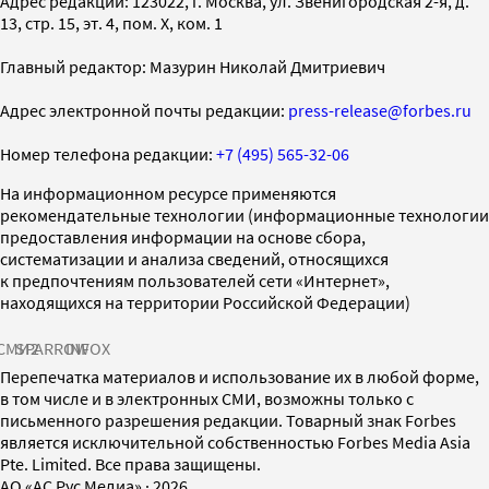
Адрес редакции: 123022, г. Москва, ул. Звенигородская 2-я, д.
13, стр. 15, эт. 4, пом. X, ком. 1
Главный редактор: Мазурин Николай Дмитриевич
Адрес электронной почты редакции:
press-release@forbes.ru
Номер телефона редакции:
+7 (495) 565-32-06
На информационном ресурсе применяются
рекомендательные технологии (информационные технологии
предоставления информации на основе сбора,
систематизации и анализа сведений, относящихся
к предпочтениям пользователей сети «Интернет»,
находящихся на территории Российской Федерации)
СМИ2
SPARROW
INFOX
Перепечатка материалов и использование их в любой форме,
в том числе и в электронных СМИ, возможны только с
письменного разрешения редакции. Товарный знак Forbes
является исключительной собственностью Forbes Media Asia
Pte. Limited. Все права защищены.
AO «АС Рус Медиа»
·
2026