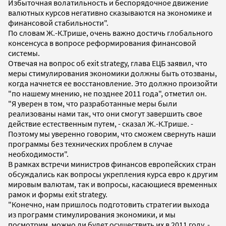
Избыточная волатильность и беспорядочное движение
валютных курсов негативно сказываются на экономике и
финансовой стабильности".
По словам Ж.-К.Трише, очень важно достичь глобального
консенсуса в вопросе реформирования финансовой
системы.
Отвечая на вопрос об exit strategy, глава ЕЦБ заявил, что
меры стимулирования экономики должны быть отозваны,
когда начнется ее восстановление. Это должно произойти
"по нашему мнению, не позднее 2011 года", отметил он.
"Я уверен в том, что разработанные меры были
реализованы нами так, что они смогут завершить свое
действие естественным путем, - сказал Ж.-К.Трише. -
Поэтому мы уверенно говорим, что сможем свернуть наши
программы без технических проблем в случае
необходимости".
В рамках встречи министров финансов европейских стран
обсуждались как вопросы укрепления курса евро к другим
мировым валютам, так и вопросы, касающиеся временных
рамок и формы exit strategy.
"Конечно, нам пришлось подготовить стратегии выхода
из программ стимулирования экономики, и мы
посмотрим, можно ли будет осуществить их в 2011 году, -