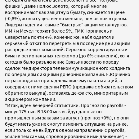
фишки". Даже Полюс Золото, который многие
воспринимают как защитную бумагу, снижается в цене
(-0,8%), хотя и существенно меньше, чем рынок в целом.
Лидеры падения - самые "быстрые" акции металлургов.
ММК и Мечел теряют более 5%, ГМК Норникель и
Северсталь почти 4%. Конечно же, наблюдается и
серьезный откат по перегретым в последние дни акциям
распредсетевых компаний. Серьезно корректируются и
бумаги региональных телекомов (до 6% снижения), хотя
сегодня было разъяснение Связьинвеста по поводу
сделок гендиректора телекоммуникационного холдинга
по операциям с акциями дочерних компаний. Е.Юрченко
не распродавал принадлежащие ему пакеты акций, а
совершил с ними сделки РЕПО (продажа с обязательством
обратного выкупа), оставаясь де-факто, миноритарным
акционером компании.
"Итак, ждем вечерней статистики. Прогноз по payrolls -
минус 175 тыс. В 18:00 мск выйдут данные по
промышленным заказам за август (прогноз +0%), но они
будут иметь уже не смогут изменить ситуацию на рынке,
если только не выйдут в одном направлении с payrolls,
усилив тем самым, спровоцированное ими движение", -