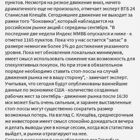
пунктов. Несмотря на резкое движение вниз, ничего
драматичного еще не произошло, отмечает эксперт ВТБ 24
Станислав Клещёв. Сегодняшнее движение не выходит за
рамки того "боковика", который наблюдается на
российском рынке акций с середины сентября. "В
последние две недели Индекс ММВБ опускался и ниже - к
отметке 1165 пунктов. Пока что у нас остается "запас" в
размере немногим более 1% до достижения указанного
уровня. Пока нет обновления локальных минимумов,
имеет смысл использовать снижение как возможность для
спекулятивных покупок. Но при этом в обязательном
порядке необходимо ставить стоп-лоссы на случай
движения рынка не в вашу сторону", - замечает эксперт.
Учитывая, что сегодня будут опубликованы важнейшие
данные по экономике США - количество созданных
рабочих мест за сентябрь - движение рынка после 16:30
мск может быть очень сильным, и заранее выставленные
стоп-лоссы могут существенно сократить размер
возможных потерь. На взгляд С. Клещёва, среднесрочным
же инвестором имеет смысл спокойно дожидаться вечера
и делать выводы уже в конце сессии, когда вся статистика
выйдет, и рынки отреагируют на нее.
Сегодня снижаются в цене абсолютно все "голубые