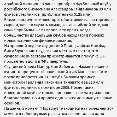
Арабский миллионер ранее приобрел футбольный клуб у
российского бизнесмена Александра Гайдамака за 80 млн
фунтов стерлингов (приблизительно $125 млн).
Ближневосточные инвесторы, обогатившиеся на торговле
сырьем, начали скупать команды в английской лиге, как
самые прибыльные в Европе, в то время, когда
большинство владельцев клубов находятся в поисках
новых источников финансирования.
На прошлой неделе саудовский Принц Файсал бин Фад
бин Абдулла Аль Сауд заявил местным газетам, что
саудовские инвесторы присматриваются к покупке 50-
процентной доли в ФК Ливерпуль.
Саудовский шейх Мансур бин Зайед аль Нахьян недавно
купил 10-процентный пакет акций в ФК Манчестер Сити
после приобретения 90% клуба бывшим премьер-
министром Таиланда Таксином Чинаватом за 210 млн
фунтов стерлингов в сентябре 2008. После таких
инвестиций клуб не только поправил свое материальное
благополучие, но и провел один из своих самых успешных
сезонов.
На данный момент "Портсмут" находится на последнем 20-
м месте в таблице, выиграв в этом сезоне только одно