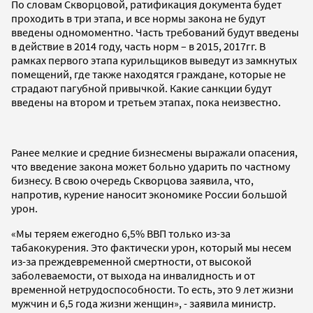
По словам Скворцовой, ратификация документа будет
проходить в три этапа, и все нормы закона не будут
введены одномоментно. Часть требований будут введены
в действие в 2014 году, часть норм – в 2015, 2017гг. В
рамках первого этапа курильщиков выведут из замкнутых
помещений, где также находятся граждане, которые не
страдают пагубной привычкой. Какие санкции будут
введены на втором и третьем этапах, пока неизвестно.
Ранее мелкие и средние бизнесмены выражали опасения,
что введение закона может больно ударить по частному
бизнесу. В свою очередь Скворцова заявила, что,
напротив, курение наносит экономике России большой
урон.
«Мы теряем ежегодно 6,5% ВВП только из-за
табакокурения. Это фактически урон, который мы несем
из-за преждевременной смертности, от высокой
заболеваемости, от выхода на инвалидность и от
временной нетрудоспособности. То есть, это 9 лет жизни
мужчин и 6,5 года жизни женщин», - заявила министр.