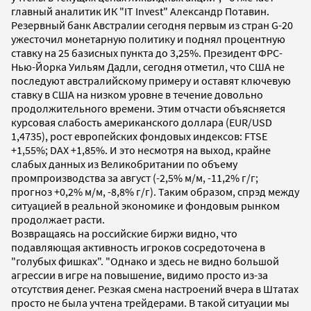
главный аналитик ИК "IT Invest" Александр Потавин.
Резервный банк Австралии сегодня первым из стран G-20
ужесточил монетарную политику и поднял процентную
ставку на 25 базисных пункта до 3,25%. Президент ФРС-
Нью-Йорка Уильям Дадли, сегодня отметил, что США не
последуют австралийскому примеру и оставят ключевую
ставку в США на низком уровне в течение довольно
продолжительного времени. Этим отчасти объясняется
курсовая слабость американского доллара (EUR/USD
1,4735), рост европейских фондовых индексов: FTSE
+1,55%; DAX +1,85%. И это несмотря на выход, крайне
слабых данных из Великобритании по объему
промпроизводства за август (-2,5% м/м, -11,2% г/г;
прогноз +0,2% м/м, -8,8% г/г). Таким образом, спрэд между
ситуацией в реальной экономике и фондовым рынком
продолжает расти.
Возвращаясь на российские биржи видно, что
подавляющая активность игроков сосредоточена в
"голубых фишках". "Однако и здесь не видно большой
агрессии в игре на повышение, видимо просто из-за
отсутствия денег. Резкая смена настроений вчера в Штатах
просто не была учтена трейдерами. В такой ситуации мы