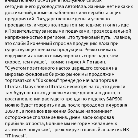
сегодняшнего руководства АвтоВАЗа. За ними нет никаких
достижений, кроме ослабленных или неработающих
предприятий. Государственные деньги успешно
проедаются, и через полгода топ-менеджмент опять идет
к Правительству за новыми подачками, грозя социальной
напряженностью в регионе. Это тупиковый путь. Главное,
это слабый конечный спрос на продукцию ВАЗа при
существующих ценах на продукцию. Резко снижать
издержки и активно стимулировать спрос надо, чем
скорее, тем лучше", - комментирует А.Потавин.
"С учетом позитивного настоя царящего сегодня на
мировых фондовых биржах рынок мы продолжим
торговаться в "боковом" тренде до начала торгов в
Штатах. Пару слов о Штатах: несмотря на то, что деньги
там будут остаться дешевыми еще довольно долго, о
восстановлении растущего тренда по индексу S&P500
можно будет говорить лишь после преодоления уровня
1050 п., а пока все движения больше напоминает
осторожное сползание вниз. Днем, зафиксировав
прибыль от роста, больше мы не горим желанием к
активным покупкам", - резюмирует главный аналитик ИК
"IT Invest".