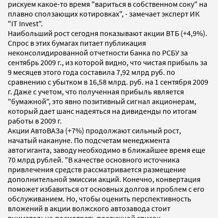
рискуем какое-то время "вариться в собственном соку" на
плавно сползающих котировках", - замечает эксперт ИК
"IT Invest".
Наибольший рост сегодня показывают акции ВТБ (+4,9%).
Спрос в этих бумагах питает публикация
неконсолидированной отчетности банка по РСБУ за
сентябрь 2009 г., из которой видно, что чистая прибыль за
9 месяцев этого года составила 7,92 млрд руб. по
сравнению с убытком в 16,58 млрд. руб. на 1 сентября 2009
г. Даже с учетом, что полученная прибыль является
"бумажной", это явно позитивный сигнал акционерам,
который дает шанс надеяться на дивиденды по итогам
работы в 2009 г.
Акции АвтоВАЗа (+7%) продолжают сильный рост,
начатый накануне. По подсчетам менеджмента
автогиганта, заводу необходимо в ближайшее время еще
70 млрд рублей. "В качестве основного источника
привлечения средств рассматривается размещение
дополнительной эмиссии акций. Конечно, конвертация
поможет избавиться от основных долгов и проблем с его
обслуживанием. Но, чтобы оценить перспективность
вложений в акции волжского автозавода стоит
внимательно посмотреть послужной список