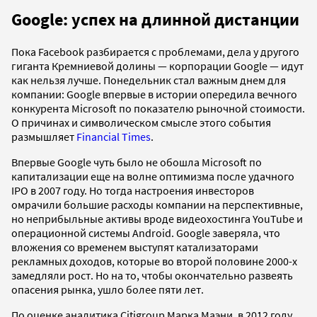
Google: успех на длинной дистанции
Пока Facebook разбирается с проблемами, дела у другого
гиганта Кремниевой долины — корпорации Google — идут
как нельзя лучше. Понедельник стал важным днем для
компании: Google впервые в истории опередила вечного
конкурента Microsoft по показателю рыночной стоимости.
О причинах и символическом смысле этого события
размышляет
Financial Times
.
Впервые Google чуть было не обошла Microsoft по
капитализации еще на волне оптимизма после удачного
IPO в 2007 году. Но тогда настроения инвесторов
омрачили большие расходы компании на перспективные,
но неприбыльные активы вроде видеохостинга YouTube и
операционной системы Android. Google заверяла, что
вложения со временем выступят катализаторами
рекламных доходов, которые во второй половине 2000-х
замедляли рост. Но на то, чтобы окончательно развеять
опасения рынка, ушло более пяти лет.
По оценке аналитика Citigroup Марка Маэни, в 2012 году