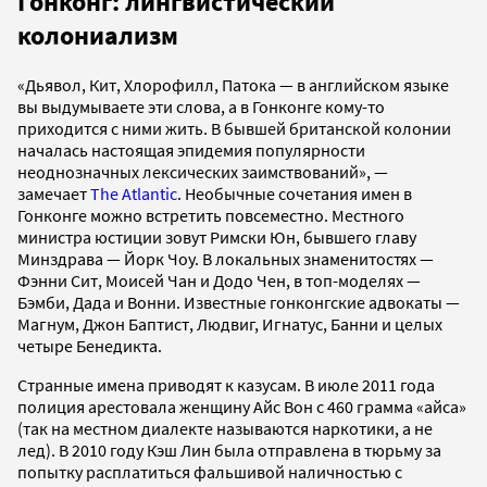
Гонконг: лингвистический
колониализм
«Дьявол, Кит, Хлорофилл, Патока — в английском языке
вы выдумываете эти слова, а в Гонконге кому-то
приходится с ними жить. В бывшей британской колонии
началась настоящая эпидемия популярности
неоднозначных лексических заимствований», —
замечает
The Atlantic
. Необычные сочетания имен в
Гонконге можно встретить повсеместно. Местного
министра юстиции зовут Римски Юн, бывшего главу
Минздрава — Йорк Чоу. В локальных знаменитостях —
Фэнни Сит, Моисей Чан и Додо Чен, в топ-моделях —
Бэмби, Дада и Вонни. Известные гонконгские адвокаты —
Магнум, Джон Баптист, Людвиг, Игнатус, Банни и целых
четыре Бенедикта.
Странные имена приводят к казусам. В июле 2011 года
полиция арестовала женщину Айс Вон с 460 грамма «айса»
(так на местном диалекте называются наркотики, а не
лед). В 2010 году Кэш Лин была отправлена в тюрьму за
попытку расплатиться фальшивой наличностью с