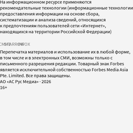
На информационном ресурсе применяются
рекомендательные технологии (информационные технологии
предоставления информации на основе сбора,
систематизации и анализа сведений, относящихся
к предпочтениям пользователей сети «Интернет»,
находящихся на территории Российской Федерации)
СМИ2
SPARROW
INFOX
Перепечатка материалов и использование их в любой форме,
в том числе и в электронных СМИ, возможны только с
письменного разрешения редакции. Товарный знак Forbes
является исключительной собственностью Forbes Media Asia
Pte. Limited. Все права защищены.
AO «АС Рус Медиа»
·
2026
16+