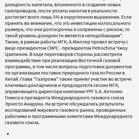
доходность капитала, вложенного в создание новых
газопроводов, после уплаты налогов в реальности
достигает всего лишь 5% в округленном выражении. Если
принять во внимание, что это инвестиции колоссального
размера, что они долгосрочны и сопряжены с риском, то
такой уровень доходности является неподобающим".
Также, в рамках работы МГК, А.Миллер провел встречу с
вице-президентом СNPC - президентом Petrochina Чжоу
Цзипином. В ходе переговоров стороны рассмотрели
взаимодействие при реализации Восточной газовой
программы, в том числе вопросы подготовки документов
по организации поставок природного газа из России в
Китай. Глава "Газпрома" также принял участие во встрече
ключевых докладчиков и председателя сессии МГК,
управляющего директора компании YPF S.A. Антонио
Гомеса и президента Международного газового союза
Эрнесто Анадона. На встрече обсуждались результаты
исследований мирового газового рынка, проведенных
рабочими и программными комитетами Международного
газового союза.