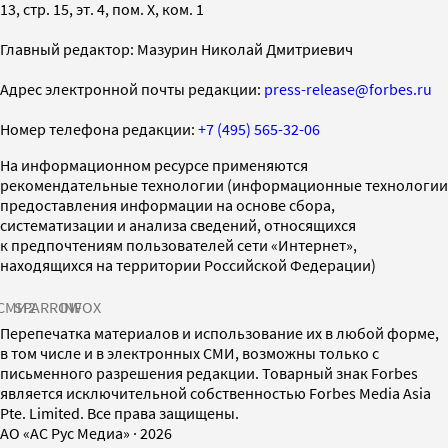
13, стр. 15, эт. 4, пом. X, ком. 1
Главный редактор: Мазурин Николай Дмитриевич
Адрес электронной почты редакции:
press-release@forbes.ru
Номер телефона редакции:
+7 (495) 565-32-06
На информационном ресурсе применяются
рекомендательные технологии (информационные технологии
предоставления информации на основе сбора,
систематизации и анализа сведений, относящихся
к предпочтениям пользователей сети «Интернет»,
находящихся на территории Российской Федерации)
СМИ2
SPARROW
INFOX
Перепечатка материалов и использование их в любой форме,
в том числе и в электронных СМИ, возможны только с
письменного разрешения редакции. Товарный знак Forbes
является исключительной собственностью Forbes Media Asia
Pte. Limited. Все права защищены.
AO «АС Рус Медиа»
·
2026