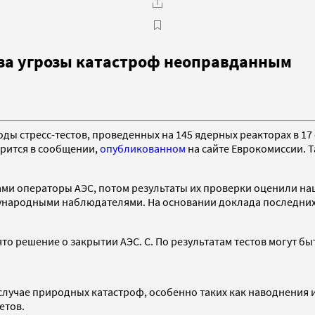
-за угрозы катастроф неоправданным
ды стресс-тестов, проведенных на 145 ядерных реакторах в 1
орится в сообщении,
опубликованном
на сайте Еврокомиссии. Т
 сами операторы АЭС, потом результаты их проверки оценили 
ународными наблюдателями. На основании доклада последних 
ято решение о закрытии АЭС. С. По результатам тестов могут б
 случае природных катастроф, особенно таких как наводнения 
етов.