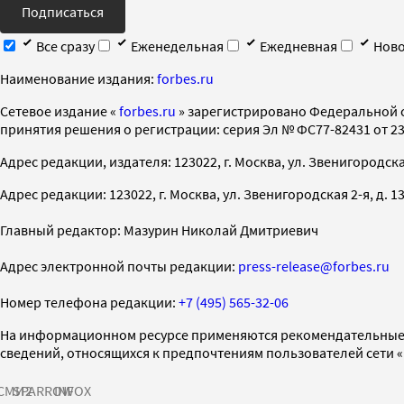
Подписаться
Все сразу
Еженедельная
Ежедневная
Ново
Наименование издания:
forbes.ru
Cетевое издание «
forbes.ru
» зарегистрировано Федеральной 
принятия решения о регистрации: серия Эл № ФС77-82431 от 23 
Адрес редакции, издателя: 123022, г. Москва, ул. Звенигородская 2-
Адрес редакции: 123022, г. Москва, ул. Звенигородская 2-я, д. 13, с
Главный редактор: Мазурин Николай Дмитриевич
Адрес электронной почты редакции:
press-release@forbes.ru
Номер телефона редакции:
+7 (495) 565-32-06
На информационном ресурсе применяются рекомендательные 
сведений, относящихся к предпочтениям пользователей сети 
СМИ2
SPARROW
INFOX