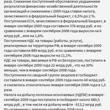
раза. Снижение поступлений обусловлено ухудшением
результатов финансово-хозяйственной деятельности
организаций и снижением с 2009 года ставки налога,
зачисляемого в федеральный бюджет, с 6,5% до 2 %.
Поступления ЕСН, зачисляемого в федеральный бюджет, в
январе-сентябре 2009 года составили 376 млрд руб. и по
сравнению с январем-сентябрем 2008 года выросли на 6
млрд руб., или на 1,6%.
Поступления НДС на товары (работы, услуги),
реализуемые на территории РФ, в январе-сентябре 2009
года составили 889 млрд руб. и по сравнению с январем-
сентябрем 2008 года выросли на 11,1%.
НДС на товары, ввозимые в РФ из Белоруссии, поступило в
январе-сентябре 2009 года 22 млрд руб., что на 30%
меньше, чем в январе-сентябре 2008 года.
Поступления по сводной группе акцизов в госбюджет
составили в январе-сентябре 2009 года около 60 млрд руб.
и снизились относительно января-сентября 2008 года в 1,5
раза.
Налога на добычу полезных ископаемых (НДПИ) в январе-
сентябре 2009 года поступило в госбюджет около 680,5
млрд руб., в том числе на добычу нефти - 613,2 млрд руб.
По сравнению с январем-сентябрем 2008 года