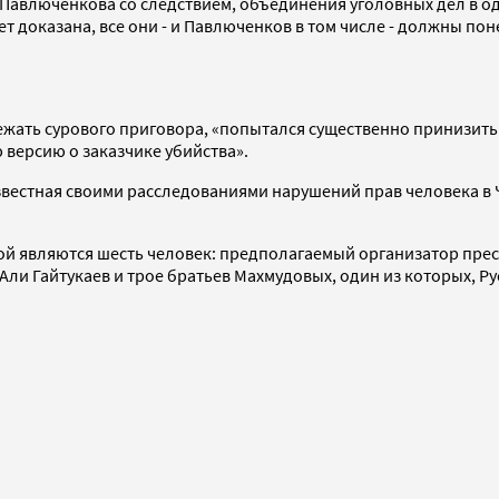
Павлюченкова со следствием, объединения уголовных дел в од
ет доказана, все они - и Павлюченков в том числе - должны по
ежать сурового приговора, «попытался существенно принизить
версию о заказчике убийства».
вестная своими расследованиями нарушений прав человека в Че
кой являются шесть человек: предполагаемый организатор пр
и Гайтукаев и трое братьев Махмудовых, один из которых, Рус