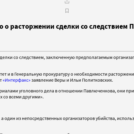
о о расторжении сделки со следствием
 сделки со следствием, заключенную предполагаемым органи
тет и в Генеральную прокуратуру о необходимости расторжени
ет
«Интерфакс»
заявление Веры и Ильи Политковских.
иалами уголовного дела в отношении Павлюченкова, они пришл
х со всеми другими».
 а один из непосредственных организаторов убийства, испол