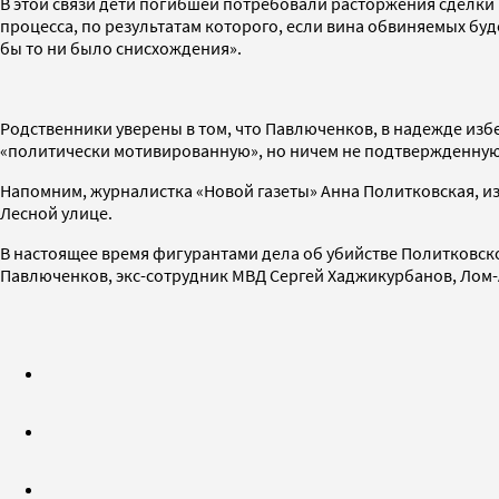
В этой связи дети погибшей потребовали расторжения сделки 
процесса, по результатам которого, если вина обвиняемых буд
бы то ни было снисхождения».
Родственники уверены в том, что Павлюченков, в надежде изб
«политически мотивированную», но ничем не подтвержденную 
Напомним, журналистка «Новой газеты» Анна Политковская, из
Лесной улице.
В настоящее время фигурантами дела об убийстве Политковс
Павлюченков, экс-сотрудник МВД Сергей Хаджикурбанов, Лом-Ал