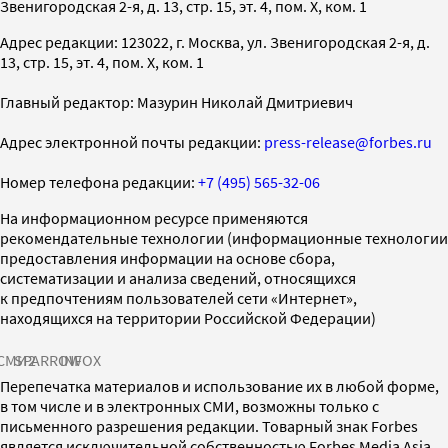
Звенигородская 2-я, д. 13, стр. 15, эт. 4, пом. X, ком. 1
Адрес редакции: 123022, г. Москва, ул. Звенигородская 2-я, д.
13, стр. 15, эт. 4, пом. X, ком. 1
Главный редактор: Мазурин Николай Дмитриевич
Адрес электронной почты редакции:
press-release@forbes.ru
Номер телефона редакции:
+7 (495) 565-32-06
На информационном ресурсе применяются
рекомендательные технологии (информационные технологии
предоставления информации на основе сбора,
систематизации и анализа сведений, относящихся
к предпочтениям пользователей сети «Интернет»,
находящихся на территории Российской Федерации)
СМИ2
SPARROW
INFOX
Перепечатка материалов и использование их в любой форме,
в том числе и в электронных СМИ, возможны только с
письменного разрешения редакции. Товарный знак Forbes
является исключительной собственностью Forbes Media Asia