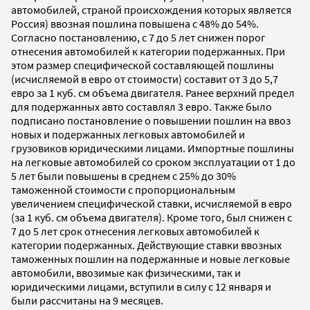
автомобилей, страной происхождения которых является
Россия) ввозная пошлина повышена с 48% до 54%.
Согласно постановлению, с 7 до 5 лет снижен порог
отнесения автомобилей к категории подержанных. При
этом размер специфической составляющей пошлины
(исчисляемой в евро от стоимости) составит от 3 до 5,7
евро за 1 куб. см объема двигателя. Ранее верхний предел
для подержанных авто составлял 3 евро. Также было
подписано постановление о повышении пошлин на ввоз
новых и подержанных легковых автомобилей и
грузовиков юридическими лицами. Импортные пошлины
на легковые автомобилей со сроком эксплуатации от 1 до
5 лет были повышены в среднем с 25% до 30%
таможенной стоимости с пропорциональным
увеличением специфической ставки, исчисляемой в евро
(за 1 куб. см объема двигателя). Кроме того, был снижен с
7 до 5 лет срок отнесения легковых автомобилей к
категории подержанных. Действующие ставки ввозных
таможенных пошлин на подержанные и новые легковые
автомобили, ввозимые как физическими, так и
юридическими лицами, вступили в силу с 12 января и
были рассчитаны на 9 месяцев.