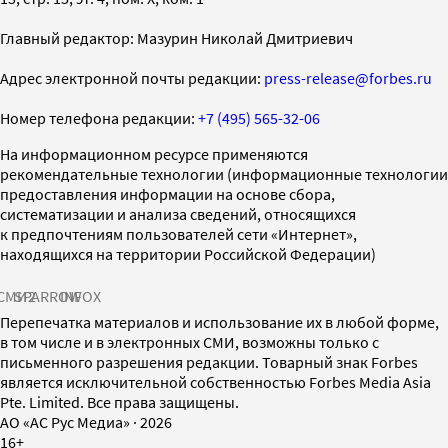
Главный редактор: Мазурин Николай Дмитриевич
Адрес электронной почты редакции:
press-release@forbes.ru
Номер телефона редакции:
+7 (495) 565-32-06
На информационном ресурсе применяются
рекомендательные технологии (информационные технологии
предоставления информации на основе сбора,
систематизации и анализа сведений, относящихся
к предпочтениям пользователей сети «Интернет»,
находящихся на территории Российской Федерации)
СМИ2
SPARROW
INFOX
Перепечатка материалов и использование их в любой форме,
в том числе и в электронных СМИ, возможны только с
письменного разрешения редакции. Товарный знак Forbes
является исключительной собственностью Forbes Media Asia
Pte. Limited. Все права защищены.
AO «АС Рус Медиа»
·
2026
16+