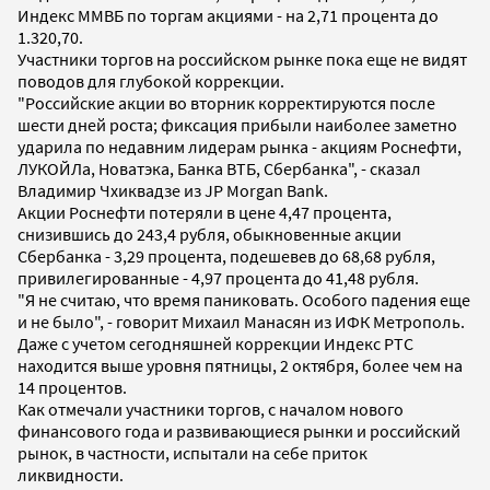
Индекс ММВБ по торгам акциями - на 2,71 процента до
1.320,70.
Участники торгов на российском рынке пока еще не видят
поводов для глубокой коррекции.
"Российские акции во вторник корректируются после
шести дней роста; фиксация прибыли наиболее заметно
ударила по недавним лидерам рынка - акциям Роснефти,
ЛУКОЙЛа, Новатэка, Банка ВТБ, Сбербанка", - сказал
Владимир Чхиквадзе из JP Morgan Bank.
Акции Роснефти потеряли в цене 4,47 процента,
снизившись до 243,4 рубля, обыкновенные акции
Сбербанка - 3,29 процента, подешевев до 68,68 рубля,
привилегированные - 4,97 процента до 41,48 рубля.
"Я не считаю, что время паниковать. Особого падения еще
и не было", - говорит Михаил Манасян из ИФК Метрополь.
Даже с учетом сегодняшней коррекции Индекс РТС
находится выше уровня пятницы, 2 октября, более чем на
14 процентов.
Как отмечали участники торгов, с началом нового
финансового года и развивающиеся рынки и российский
рынок, в частности, испытали на себе приток
ликвидности.