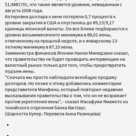
$1,4887/91, что также является уровнем, невиданным с
августа 2008 года.
Котировки доллара к иене потеряли 0,7 процента к
уровню закрытия в США и опустились до 89,13/9,17
единицы японской валюты. Он все ближе подбираются к
уровню восьмимесячного минимума в 88,01 иены,
отмеченному на прошлой неделе, и к январскому 13-
летнему минимуму в 87,10 иены.
Замминистра финансов Японии Наоки Минедзаки сказал,
что правительство не будет проводить интервенцию на
валютный рынок только для того, чтобы предотвратить
подъем иены.
"Сначала мы просто наблюдали всеобщую продажу
долларов. Но позже к этому добавились комментарии
представителя Минфина, который повторил недавние
высказывания правительства о том, что он не возражает
против укрепления иены", - сказал Масафуми Ямамото из
токийского отделения банка Barclays.
(Шарлотта Купер. Перевела Анна Разинцева)