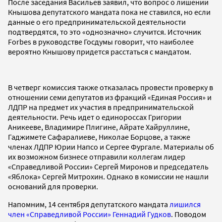
После заседания Васильев заявил, что вопрос о лишении
Кнышова депутатского мандата пока не ставился, но если
данные о его предпринимательской деятельности
подтвердятся, то это «однозначно» случится. Источник
Forbes в руководстве Госдумы говорит, что наиболее
вероятно Кнышову придется расстаться с мандатом.
В четверг комиссия также отказалась провести проверку в
отношении семи депутатов из фракций «Единая Россия» и
ЛДПР на предмет их участия в предпринимательской
деятельности. Речь идет о единороссах Григории
Аникееве, Владимире Плигине, Айрате Хайруллине,
Гаджимете Сафаралиеве, Николае Борцове, а также
членах ЛДПР Юрии Напсо и Сергее Фургале. Материалы об
их возможном бизнесе отправили коллегам лидер
«Справедливой России» Сергей Миронов и председатель
«Яблока» Сергей Митрохин. Однако в комиссии не нашли
оснований для проверки.
Напомним, 14 сентября депутатского мандата
лишился
член «Справедливой России» Геннадий Гудков
. Поводом