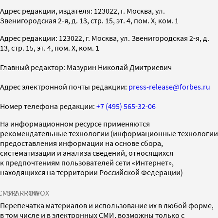
Адрес редакции, издателя: 123022, г. Москва, ул.
Звенигородская 2-я, д. 13, стр. 15, эт. 4, пом. X, ком. 1
Адрес редакции: 123022, г. Москва, ул. Звенигородская 2-я, д.
13, стр. 15, эт. 4, пом. X, ком. 1
Главный редактор: Мазурин Николай Дмитриевич
Адрес электронной почты редакции:
press-release@forbes.ru
Номер телефона редакции:
+7 (495) 565-32-06
На информационном ресурсе применяются
рекомендательные технологии (информационные технологии
предоставления информации на основе сбора,
систематизации и анализа сведений, относящихся
к предпочтениям пользователей сети «Интернет»,
находящихся на территории Российской Федерации)
СМИ2
SPARROW
INFOX
Перепечатка материалов и использование их в любой форме,
в том числе и в электронных СМИ, возможны только с