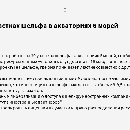
астках шельфа в акваториях 6 морей
ость работы на 30 участках шельфа в акваториях 6 морей, сооб
 ресурсы данных участков могут достигать 18 млрд тонн нефт
проекты на шельфе, где она принимает участие совместно с др
 выполнить все свои лицензионные обязательства по уже име
ло, что инвестиции на шельфе ожидаются в объеме 9-9,5 трлн 
олнять", - сказал он.
азным либерализацию доступа к шельфу иностранных компаний
тупа иностранных партнеров".
тролировать лицензии на участки и право распределения ресу