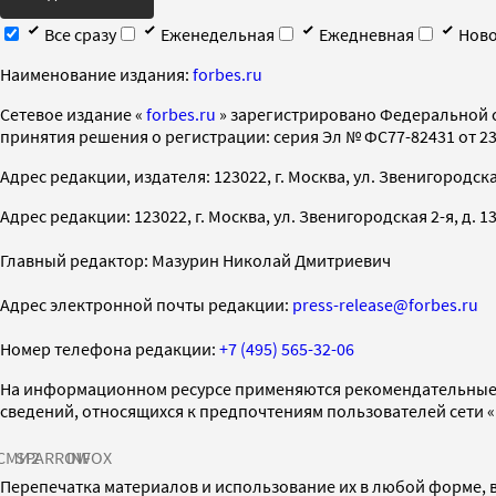
Все сразу
Еженедельная
Ежедневная
Ново
Наименование издания:
forbes.ru
Cетевое издание «
forbes.ru
» зарегистрировано Федеральной 
принятия решения о регистрации: серия Эл № ФС77-82431 от 23 
Адрес редакции, издателя: 123022, г. Москва, ул. Звенигородская 2-
Адрес редакции: 123022, г. Москва, ул. Звенигородская 2-я, д. 13, с
Главный редактор: Мазурин Николай Дмитриевич
Адрес электронной почты редакции:
press-release@forbes.ru
Номер телефона редакции:
+7 (495) 565-32-06
На информационном ресурсе применяются рекомендательные 
сведений, относящихся к предпочтениям пользователей сети 
СМИ2
SPARROW
INFOX
Перепечатка материалов и использование их в любой форме, в