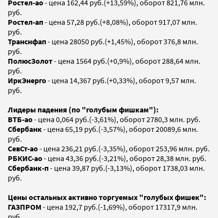
Ростел-ао
- цена 162,44 руб.(+13,59%), оборот 821,76 млн.
руб.
Ростел-ап
- цена 57,28 руб.(+8,08%), оборот 917,07 млн.
руб.
Транснфап
- цена 28050 руб.(+1,45%), оборот 376,8 млн.
руб.
ПолюсЗолот
- цена 1564 руб.(+0,9%), оборот 288,64 млн.
руб.
ИркЭнерго
- цена 14,367 руб.(+0,33%), оборот 9,57 млн.
руб.
Лидеры падения (по "голубым фишкам"):
ВТБ-ао
- цена 0,064 руб.(-3,61%), оборот 2780,3 млн. руб.
Сбербанк
- цена 65,19 руб.(-3,57%), оборот 20089,6 млн.
руб.
СевСт-ао
- цена 236,21 руб.(-3,35%), оборот 253,96 млн. руб.
РБКИС-ао
- цена 43,36 руб.(-3,21%), оборот 28,38 млн. руб.
Сбербанк-п
- цена 39,87 руб.(-3,13%), оборот 1738,03 млн.
руб.
Цены остальных активно торгуемых "голубых фишек":
ГАЗПРОМ
- цена 192,7 руб.(-1,69%), оборот 17317,9 млн.
руб.