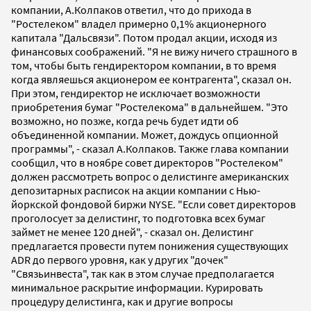
компании, А.Колпаков ответил, что до прихода в
"Ростелеком" владел примерно 0,1% акционерного
капитала "Дальсвязи". Потом продал акции, исходя из
финансовых соображений. "Я не вижу ничего страшного в
том, чтобы быть гендиректором компании, в то время
когда являешься акционером ее контрагента", сказал он.
При этом, гендиректор не исключает возможности
приобретения бумаг "Ростелекома" в дальнейшем. "Это
возможно, но позже, когда речь будет идти об
объединенной компании. Может, дождусь опционной
программы", - сказал А.Колпаков. Также глава компании
сообщил, что в ноябре совет директоров "Ростелеком"
должен рассмотреть вопрос о делистинге американских
депозитарных расписок на акции компании с Нью-
йоркской фондовой биржи NYSE. "Если совет директоров
проголосует за делистинг, то подготовка всех бумаг
займет не менее 120 дней", - сказал он. Делистинг
предлагается провести путем понижения существующих
ADR до первого уровня, как у других "дочек"
"Связьинвеста", так как в этом случае предполагается
минимальное раскрытие информации. Курировать
процедуру делистинга, как и другие вопросы